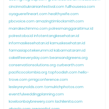
cincinnatiukrainianfestival.com
fullhousesa.com
oyaguerefineart.com
healthywife.com
pbcvoice.com
amazingtimlocksmith.com
marrakechimmo.com
polresmanggaraitimur.id
polrestoba.id
infotentangkesehatan.id
informasikesehatan.id
kamuskesehatan.id
farmasiapotekerumm.id
kabarmataram.id
cakelifeeveryday.com
beansandgreens.org
conservationsolutions.org
curbearth.com
pacificocolombia.org
topfoodish.com
hello-
trove.com
pmigconference.com
lesleyreynolds.com
tomulrichphotos.com
eventfulweddingplanning.com
kowloonbaybrewery.com
lachilenita.com
abgolo.com
oregopilot.com