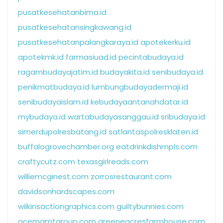
pusatkesehatanbima.id
pusatkesehatansingkawang.id
pusatkesehatanpalangkaraya.id
apotekerku.id
apotekmk.id
farmasiuad.id
pecintabudaya.id
ragambudayajatim.id
budayakita.id
senibudaya.id
penikmatbudaya.id
lumbungbudayadermaji.id
senibudayaislam.id
kebudayaantanahdatar.id
mybudaya.id
wartabudayasanggau.id
sribudaya.id
simerdupolresbatang.id
satlantaspolresklaten.id
buffalogrovechamber.org
eatdrinkdishmpls.com
craftycutz.com
texasgirlreads.com
williemcginest.com
zorrosrestaurant.com
davidsonhardscapes.com
wilkinsactiongraphics.com
guiltybunnies.com
acemgmtgroup.com
greeneacresfarmhouse.com