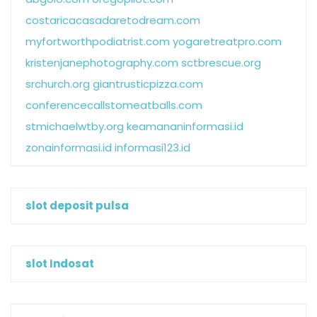
costaricacasadaretodream.com
myfortworthpodiatrist.com
yogaretreatpro.com
kristenjanephotography.com
sctbrescue.org
srchurch.org
giantrusticpizza.com
conferencecallstomeatballs.com
stmichaelwtby.org
keamananinformasi.id
zonainformasi.id
informasi123.id
slot deposit pulsa
slot Indosat