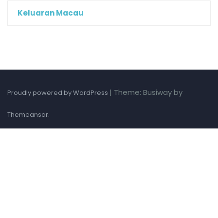
Keluaran Macau
|
Theme: Busiway by
Proudly powered by WordPress
.
Themeansar