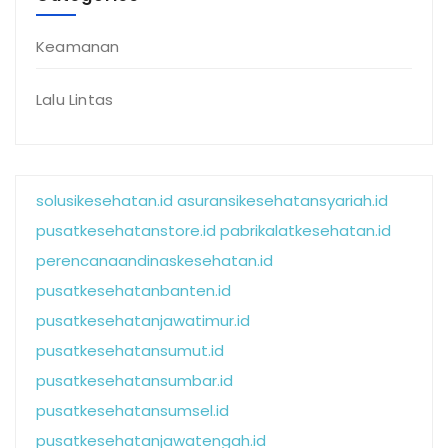
Keamanan
Lalu Lintas
solusikesehatan.id
asuransikesehatansyariah.id
pusatkesehatanstore.id
pabrikalatkesehatan.id
perencanaandinaskesehatan.id
pusatkesehatanbanten.id
pusatkesehatanjawatimur.id
pusatkesehatansumut.id
pusatkesehatansumbar.id
pusatkesehatansumsel.id
pusatkesehatanjawatengah.id