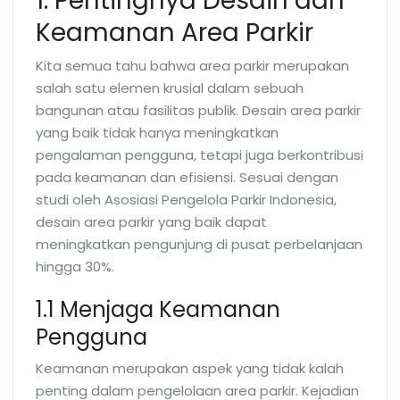
1. Pentingnya Desain dan
Keamanan Area Parkir
Kita semua tahu bahwa area parkir merupakan
salah satu elemen krusial dalam sebuah
bangunan atau fasilitas publik. Desain area parkir
yang baik tidak hanya meningkatkan
pengalaman pengguna, tetapi juga berkontribusi
pada keamanan dan efisiensi. Sesuai dengan
studi oleh Asosiasi Pengelola Parkir Indonesia,
desain area parkir yang baik dapat
meningkatkan pengunjung di pusat perbelanjaan
hingga 30%.
1.1 Menjaga Keamanan
Pengguna
Keamanan merupakan aspek yang tidak kalah
penting dalam pengelolaan area parkir. Kejadian