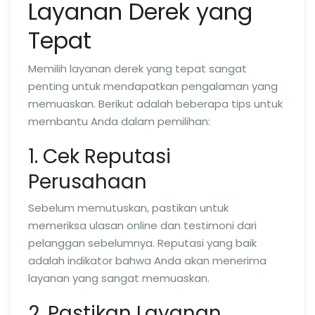
Layanan Derek yang
Tepat
Memilih layanan derek yang tepat sangat
penting untuk mendapatkan pengalaman yang
memuaskan. Berikut adalah beberapa tips untuk
membantu Anda dalam pemilihan:
1. Cek Reputasi
Perusahaan
Sebelum memutuskan, pastikan untuk
memeriksa ulasan online dan testimoni dari
pelanggan sebelumnya. Reputasi yang baik
adalah indikator bahwa Anda akan menerima
layanan yang sangat memuaskan.
2. Pastikan Layanan