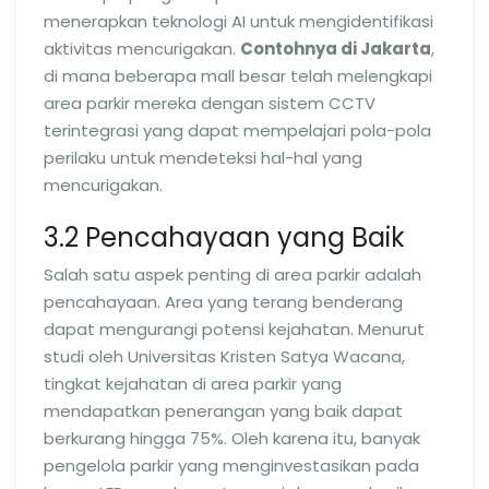
menerapkan teknologi AI untuk mengidentifikasi
aktivitas mencurigakan.
Contohnya di Jakarta
,
di mana beberapa mall besar telah melengkapi
area parkir mereka dengan sistem CCTV
terintegrasi yang dapat mempelajari pola-pola
perilaku untuk mendeteksi hal-hal yang
mencurigakan.
3.2 Pencahayaan yang Baik
Salah satu aspek penting di area parkir adalah
pencahayaan. Area yang terang benderang
dapat mengurangi potensi kejahatan. Menurut
studi oleh Universitas Kristen Satya Wacana,
tingkat kejahatan di area parkir yang
mendapatkan penerangan yang baik dapat
berkurang hingga 75%. Oleh karena itu, banyak
pengelola parkir yang menginvestasikan pada