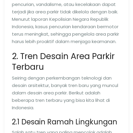
pencurian, vandalisme, atau kecelakaan dapat
terjadi jika area parkir tidak dikelola dengan baik.
Menurut laporan Kepolisian Negara Republik
Indonesia, kasus pencurian kendaraan bermotor
terus meningkat, sehingga pengelola area parkir
harus lebih proaktif dalam menjaga keamanan.
2. Tren Desain Area Parkir
Terbaru
Seiring dengan perkembangan teknologi dan
desain arsitektur, banyak tren baru yang muncul
dalam desain area parkir. Berikut adalah
beberapa tren terbaru yang bisa kita lihat di
Indonesia.
2.1 Desain Ramah Lingkungan
Salah satu tren yang paling mencolok adalah