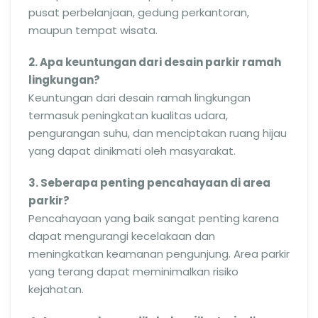
pusat perbelanjaan, gedung perkantoran,
maupun tempat wisata.
2. Apa keuntungan dari desain parkir ramah
lingkungan?
Keuntungan dari desain ramah lingkungan
termasuk peningkatan kualitas udara,
pengurangan suhu, dan menciptakan ruang hijau
yang dapat dinikmati oleh masyarakat.
3. Seberapa penting pencahayaan di area
parkir?
Pencahayaan yang baik sangat penting karena
dapat mengurangi kecelakaan dan
meningkatkan keamanan pengunjung. Area parkir
yang terang dapat meminimalkan risiko
kejahatan.