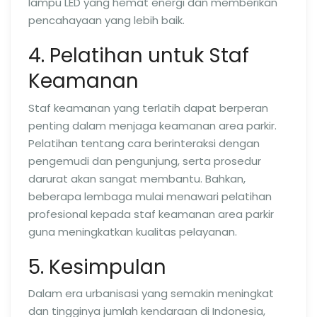
lampu LED yang hemat energi dan memberikan
pencahayaan yang lebih baik.
4. Pelatihan untuk Staf
Keamanan
Staf keamanan yang terlatih dapat berperan
penting dalam menjaga keamanan area parkir.
Pelatihan tentang cara berinteraksi dengan
pengemudi dan pengunjung, serta prosedur
darurat akan sangat membantu. Bahkan,
beberapa lembaga mulai menawari pelatihan
profesional kepada staf keamanan area parkir
guna meningkatkan kualitas pelayanan.
5. Kesimpulan
Dalam era urbanisasi yang semakin meningkat
dan tingginya jumlah kendaraan di Indonesia,