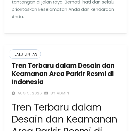
tantangan di jalan raya. Berhati-hati dan selalu
prioritaskan keselamatan Anda dan kendaraan
Anda.
LALU LINTAS
Tren Terbaru dalam Desain dan
Keamanan Area Parkir Resmi di
Indonesia
AUG 5, 2026
BY ADMIN
Tren Terbaru dalam
Desain dan Keamanan