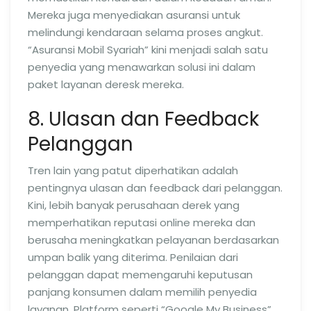
Mereka juga menyediakan asuransi untuk
melindungi kendaraan selama proses angkut.
“Asuransi Mobil Syariah” kini menjadi salah satu
penyedia yang menawarkan solusi ini dalam
paket layanan deresk mereka.
8. Ulasan dan Feedback
Pelanggan
Tren lain yang patut diperhatikan adalah
pentingnya ulasan dan feedback dari pelanggan.
Kini, lebih banyak perusahaan derek yang
memperhatikan reputasi online mereka dan
berusaha meningkatkan pelayanan berdasarkan
umpan balik yang diterima. Penilaian dari
pelanggan dapat memengaruhi keputusan
panjang konsumen dalam memilih penyedia
layanan. Platform seperti “Google My Business”