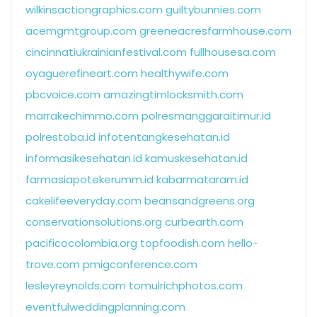
wilkinsactiongraphics.com
guiltybunnies.com
acemgmtgroup.com
greeneacresfarmhouse.com
cincinnatiukrainianfestival.com
fullhousesa.com
oyaguerefineart.com
healthywife.com
pbcvoice.com
amazingtimlocksmith.com
marrakechimmo.com
polresmanggaraitimur.id
polrestoba.id
infotentangkesehatan.id
informasikesehatan.id
kamuskesehatan.id
farmasiapotekerumm.id
kabarmataram.id
cakelifeeveryday.com
beansandgreens.org
conservationsolutions.org
curbearth.com
pacificocolombia.org
topfoodish.com
hello-
trove.com
pmigconference.com
lesleyreynolds.com
tomulrichphotos.com
eventfulweddingplanning.com