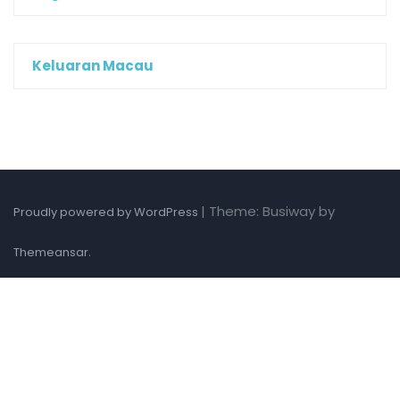
Keluaran Macau
|
Theme: Busiway by
Proudly powered by WordPress
.
Themeansar