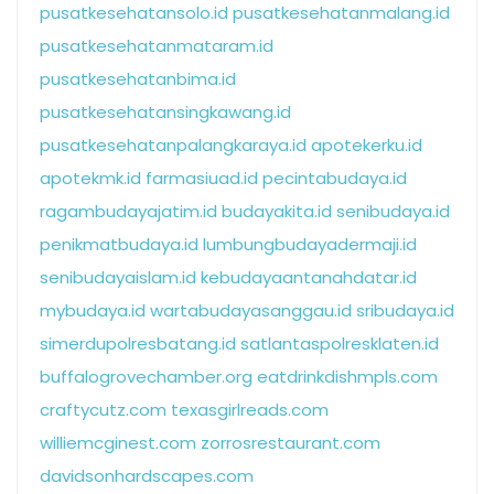
pusatkesehatansolo.id
pusatkesehatanmalang.id
pusatkesehatanmataram.id
pusatkesehatanbima.id
pusatkesehatansingkawang.id
pusatkesehatanpalangkaraya.id
apotekerku.id
apotekmk.id
farmasiuad.id
pecintabudaya.id
ragambudayajatim.id
budayakita.id
senibudaya.id
penikmatbudaya.id
lumbungbudayadermaji.id
senibudayaislam.id
kebudayaantanahdatar.id
mybudaya.id
wartabudayasanggau.id
sribudaya.id
simerdupolresbatang.id
satlantaspolresklaten.id
buffalogrovechamber.org
eatdrinkdishmpls.com
craftycutz.com
texasgirlreads.com
williemcginest.com
zorrosrestaurant.com
davidsonhardscapes.com