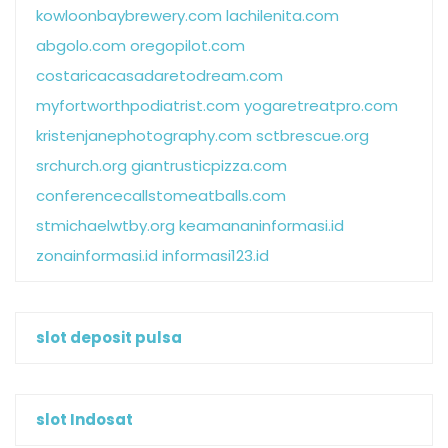
kowloonbaybrewery.com
lachilenita.com
abgolo.com
oregopilot.com
costaricacasadaretodream.com
myfortworthpodiatrist.com
yogaretreatpro.com
kristenjanephotography.com
sctbrescue.org
srchurch.org
giantrusticpizza.com
conferencecallstomeatballs.com
stmichaelwtby.org
keamananinformasi.id
zonainformasi.id
informasi123.id
slot deposit pulsa
slot Indosat