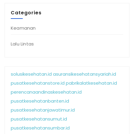
Categories
Keamanan
Lalu Lintas
solusikesehatan.id
asuransikesehatansyariah.id
pusatkesehatanstore.id
pabrikalatkesehatan.id
perencanaandinaskesehatan.id
pusatkesehatanbanten.id
pusatkesehatanjawatimur.id
pusatkesehatansumut.id
pusatkesehatansumbar.id