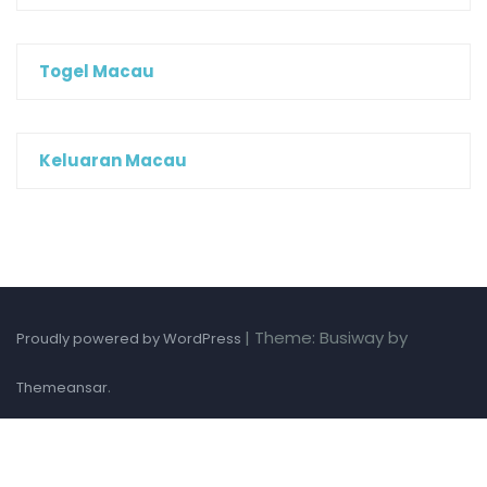
Togel Macau
Keluaran Macau
|
Theme: Busiway by
Proudly powered by WordPress
.
Themeansar