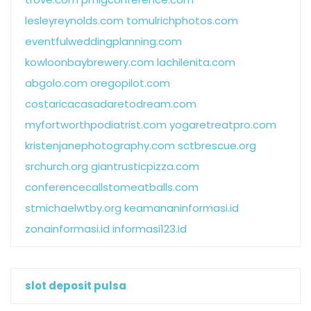
lesleyreynolds.com
tomulrichphotos.com
eventfulweddingplanning.com
kowloonbaybrewery.com
lachilenita.com
abgolo.com
oregopilot.com
costaricacasadaretodream.com
myfortworthpodiatrist.com
yogaretreatpro.com
kristenjanephotography.com
sctbrescue.org
srchurch.org
giantrusticpizza.com
conferencecallstomeatballs.com
stmichaelwtby.org
keamananinformasi.id
zonainformasi.id
informasi123.id
slot deposit pulsa