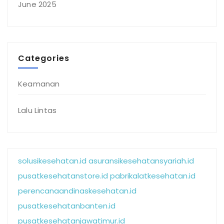
June 2025
Categories
Keamanan
Lalu Lintas
solusikesehatan.id
asuransikesehatansyariah.id
pusatkesehatanstore.id
pabrikalatkesehatan.id
perencanaandinaskesehatan.id
pusatkesehatanbanten.id
pusatkesehatanjawatimur.id