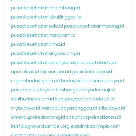
pusatkesehatanpalembang.id
pusatkesehatanlubuklinggau.id
pusatkesehatansolo.id
pusatkesehatanmalang.id
pusatkesehatanmataram.id
pusatkesehatanbima.id
pusatkesehatansingkawang.id
pusatkesehatanpalangkaraya.id
apotekerku.id
apotekmk.id
farmasiuad.id
pecintabudaya.id
ragambudayajatim.id
budayakita.id
senibudaya.id
penikmatbudaya.id
lumbungbudayadermaji.id
senibudayaislam.id
kebudayaantanahdatar.id
mybudaya.id
wartabudayasanggau.id
sribudaya.id
simerdupolresbatang.id
satlantaspolresklaten.id
buffalogrovechamber.org
eatdrinkdishmpls.com
craftycutz.com
texasgirlreads.com