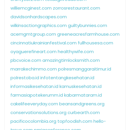
williemcginest.com
zorrosrestaurant.com
davidsonhardscapes.com
wilkinsactiongraphics.com
guiltybunnies.com
acemgmtgroup.com
greeneacresfarmhouse.com
cincinnatiukrainianfestival.com
fullhousesa.com
oyaguerefineart.com
healthywife.com
pbcvoice.com
amazingtimlocksmith.com
marrakechimmo.com
polresmanggaraitimur.id
polrestoba.id
infotentangkesehatan.id
informasikesehatan.id
kamuskesehatan.id
farmasiapotekerumm.id
kabarmataram.id
cakelifeeveryday.com
beansandgreens.org
conservationsolutions.org
curbearth.com
pacificocolombia.org
topfoodish.com
hello-
trove.com
pmigconference.com