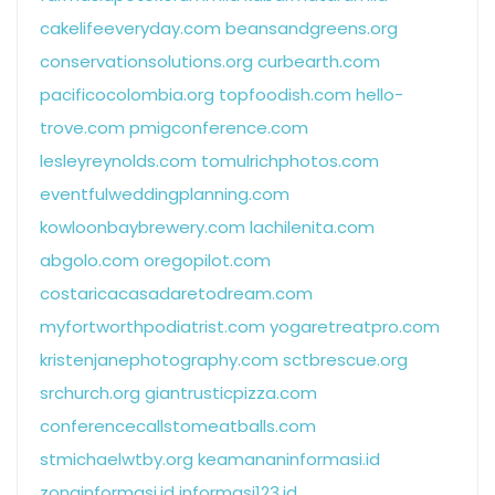
cakelifeeveryday.com
beansandgreens.org
conservationsolutions.org
curbearth.com
pacificocolombia.org
topfoodish.com
hello-
trove.com
pmigconference.com
lesleyreynolds.com
tomulrichphotos.com
eventfulweddingplanning.com
kowloonbaybrewery.com
lachilenita.com
abgolo.com
oregopilot.com
costaricacasadaretodream.com
myfortworthpodiatrist.com
yogaretreatpro.com
kristenjanephotography.com
sctbrescue.org
srchurch.org
giantrusticpizza.com
conferencecallstomeatballs.com
stmichaelwtby.org
keamananinformasi.id
zonainformasi.id
informasi123.id