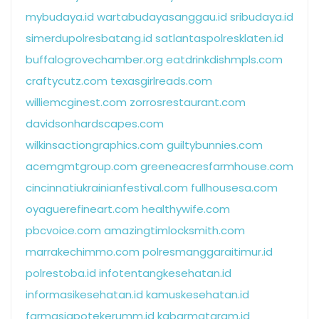
mybudaya.id
wartabudayasanggau.id
sribudaya.id
simerdupolresbatang.id
satlantaspolresklaten.id
buffalogrovechamber.org
eatdrinkdishmpls.com
craftycutz.com
texasgirlreads.com
williemcginest.com
zorrosrestaurant.com
davidsonhardscapes.com
wilkinsactiongraphics.com
guiltybunnies.com
acemgmtgroup.com
greeneacresfarmhouse.com
cincinnatiukrainianfestival.com
fullhousesa.com
oyaguerefineart.com
healthywife.com
pbcvoice.com
amazingtimlocksmith.com
marrakechimmo.com
polresmanggaraitimur.id
polrestoba.id
infotentangkesehatan.id
informasikesehatan.id
kamuskesehatan.id
farmasiapotekerumm.id
kabarmataram.id