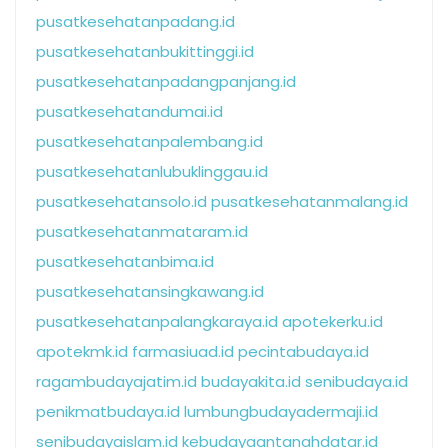
pusatkesehatanpadang.id
pusatkesehatanbukittinggi.id
pusatkesehatanpadangpanjang.id
pusatkesehatandumai.id
pusatkesehatanpalembang.id
pusatkesehatanlubuklinggau.id
pusatkesehatansolo.id
pusatkesehatanmalang.id
pusatkesehatanmataram.id
pusatkesehatanbima.id
pusatkesehatansingkawang.id
pusatkesehatanpalangkaraya.id
apotekerku.id
apotekmk.id
farmasiuad.id
pecintabudaya.id
ragambudayajatim.id
budayakita.id
senibudaya.id
penikmatbudaya.id
lumbungbudayadermaji.id
senibudayaislam.id
kebudayaantanahdatar.id