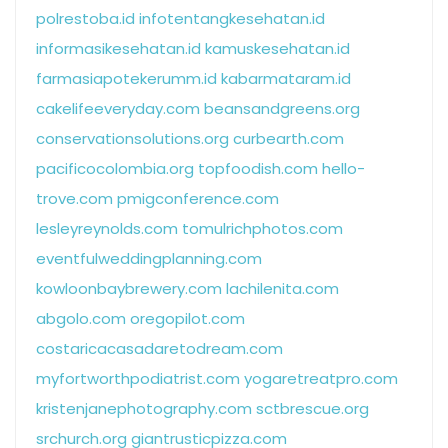
polrestoba.id
infotentangkesehatan.id
informasikesehatan.id
kamuskesehatan.id
farmasiapotekerumm.id
kabarmataram.id
cakelifeeveryday.com
beansandgreens.org
conservationsolutions.org
curbearth.com
pacificocolombia.org
topfoodish.com
hello-
trove.com
pmigconference.com
lesleyreynolds.com
tomulrichphotos.com
eventfulweddingplanning.com
kowloonbaybrewery.com
lachilenita.com
abgolo.com
oregopilot.com
costaricacasadaretodream.com
myfortworthpodiatrist.com
yogaretreatpro.com
kristenjanephotography.com
sctbrescue.org
srchurch.org
giantrusticpizza.com