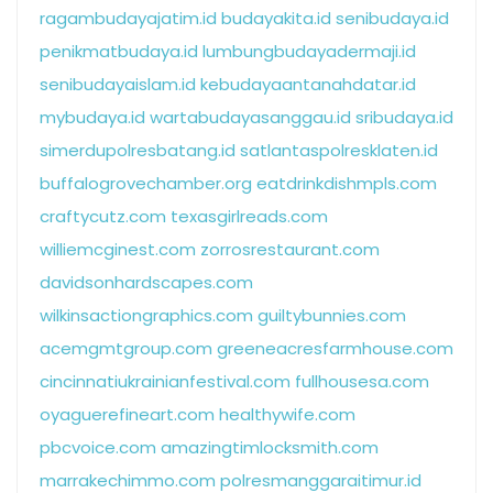
ragambudayajatim.id
budayakita.id
senibudaya.id
penikmatbudaya.id
lumbungbudayadermaji.id
senibudayaislam.id
kebudayaantanahdatar.id
mybudaya.id
wartabudayasanggau.id
sribudaya.id
simerdupolresbatang.id
satlantaspolresklaten.id
buffalogrovechamber.org
eatdrinkdishmpls.com
craftycutz.com
texasgirlreads.com
williemcginest.com
zorrosrestaurant.com
davidsonhardscapes.com
wilkinsactiongraphics.com
guiltybunnies.com
acemgmtgroup.com
greeneacresfarmhouse.com
cincinnatiukrainianfestival.com
fullhousesa.com
oyaguerefineart.com
healthywife.com
pbcvoice.com
amazingtimlocksmith.com
marrakechimmo.com
polresmanggaraitimur.id