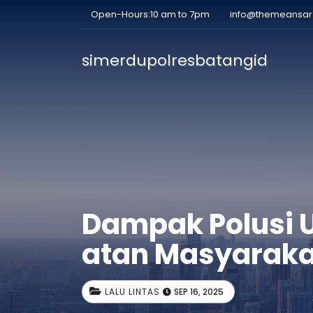
Open-Hours:10 am to 7pm
info@themeansa
simerdupolresbatangid
Dampak Polusi 
atan Masyaraka
LALU LINTAS
SEP 16, 2025