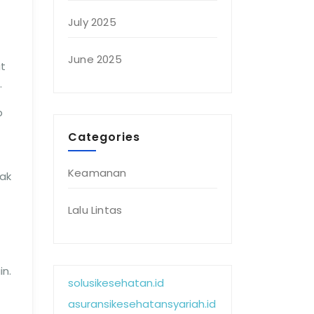
July 2025
June 2025
t
.
p
Categories
Keamanan
pak
Lalu Lintas
n.
solusikesehatan.id
asuransikesehatansyariah.id