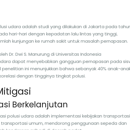
usi udara adalah studi yang dilakukan di Jakarta pada tahu
ada hari-hari dengan kepadatan lalu lintas yang tinggi,
jumlah kunjungan ke rumah sakit untuk masalah pernapasan.
eh Dr. Dwi S. Manurung di Universitas Indonesia
udara dapat menyebabkan gangguan pernapasan pada sis
sil penelitian ini menunjukkan bahwa sebanyak 40% anak-ana
relasi dengan tingginya tingkat polusi.
itigasi
asi Berkelanjutan
si polusi udara adalah implementasi kebijakan transportasi
an transportasi umum, mendorong penggunaan sepeda dan