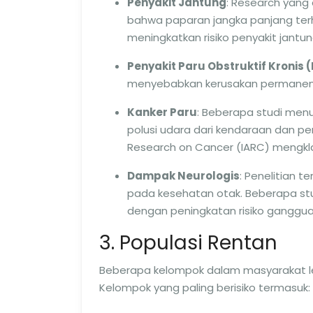
Penyakit Jantung
: Research yang
bahwa paparan jangka panjang terh
meningkatkan risiko penyakit jantu
Penyakit Paru Obstruktif Kronis 
menyebabkan kerusakan permanen pa
Kanker Paru
: Beberapa studi men
polusi udara dari kendaraan dan pen
Research on Cancer (IARC) mengklas
Dampak Neurologis
: Penelitian 
pada kesehatan otak. Beberapa st
dengan peningkatan risiko ganggua
3. Populasi Rentan
Beberapa kelompok dalam masyarakat leb
Kelompok yang paling berisiko termasuk: