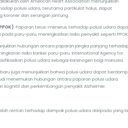
 dilakukan oleh American Heart Association menunjukkan
adap polusi udara, terutama partikulat halus, dapat
ng koroner dan serangan jantung.
(PPOK)
: Paparan terus-menerus terhadap polusi udara dapa
da paru-paru, meningkatkan risiko penyakit seperti PPOK
unjukkan hubungan antara paparan jangka panjang terhada
ingkatan risiko kanker paru-paru. International Agency for
ifikasikan polusi udara sebagai karsinogen bagi manusia.
terbaru juga menunjukkan bahwa polusi udara dapat berdam
udi menemukan hubungan antara paparan polusi udara
n kognitif dan perkembangan penyakit Alzheimer.
ih rentan terhadap dampak polusi udara daripada yang lai