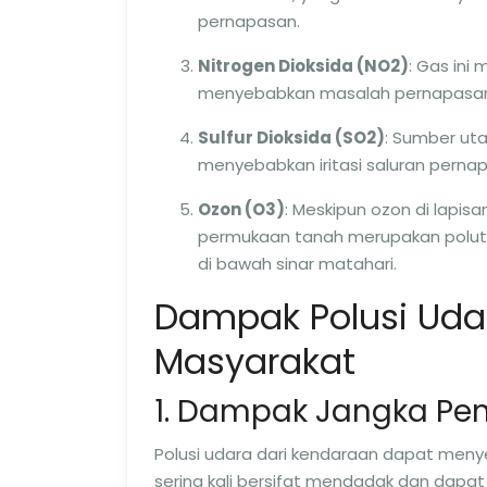
pernapasan.
Nitrogen Dioksida (NO2)
: Gas ini
menyebabkan masalah pernapasa
Sulfur Dioksida (SO2)
: Sumber ut
menyebabkan iritasi saluran perna
Ozon (O3)
: Meskipun ozon di lapisan
permukaan tanah merupakan polutan
di bawah sinar matahari.
Dampak Polusi Uda
Masyarakat
1. Dampak Jangka Pe
Polusi udara dari kendaraan dapat men
sering kali bersifat mendadak dan dapa