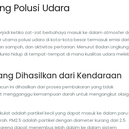
g Polusi Udara
rjadi ketika zat-zat berbahaya masuk ke dalam atmosfer d
 utama polusi udara di kota-kota besar termasuk emisi dar
an sampah, dan aktivitas pertanian. Menurut Badan Lingkun
i dunia hidup di tempat-tempat di mana kualitas udara meleb
yang Dihasilkan dari Kendaraan
acun ini dihasilkan dari proses pembakaran yang tidak
at mengganggu kemampuan darah untuk mengangkut oksi
tikulat adalah partikel kecil yang dapat masuk ke dalam paru
rah. PM2.5 adalah partikel dengan diameter kurang dari 2.5
 karena dapat menembus lebih dalam ke dalam sistem