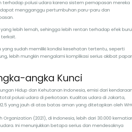
an terhadap polusi udara karena sistem pernapasan mereka
i dapat mengganggu pertumbuhan paru-paru dan
pasan.
n yang lebih lemah, sehingga lebih rentan terhadap efek buru
terkait.
du yang sudah memiliki kondisi kesehatan tertentu, seperti
ung, lebih mungkin mengalami komplikasi serius akibat papa
Angka-angka Kunci
kungan Hidup dan Kehutanan Indonesia, emisi dari kendaraa
al polusi udara di perkotaan. Kualitas udara di Jakarta,
 PM2.5 yang jauh di atas batas aman yang ditetapkan oleh WH
 Organization (2021), di Indonesia, lebih dari 30.000 kematia
i udara. Ini menunjukkan betapa serius dan mendesaknya