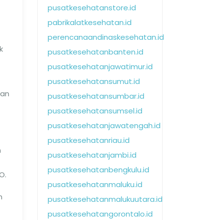
pusatkesehatanstore.id
pabrikalatkesehatan.id
perencanaandinaskesehatan.id
k
pusatkesehatanbanten.id
pusatkesehatanjawatimur.id
pusatkesehatansumut.id
ran
pusatkesehatansumbar.id
pusatkesehatansumsel.id
pusatkesehatanjawatengah.id
pusatkesehatanriau.id
n
pusatkesehatanjambi.id
pusatkesehatanbengkulu.id
O.
pusatkesehatanmaluku.id
n
pusatkesehatanmalukuutara.id
pusatkesehatangorontalo.id