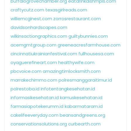
buffalogrovechamber.org
eatdrinkdishmpls.com
craftycutz.com
texasgirlreads.com
williemcginest.com
zorrosrestaurant.com
davidsonhardscapes.com
wilkinsactiongraphics.com
guiltybunnies.com
acemgmtgroup.com
greeneacresfarmhouse.com
cincinnatiukrainianfestival.com
fullhousesa.com
oyaguerefineart.com
healthywife.com
pbcvoice.com
amazingtimlocksmith.com
marrakechimmo.com
polresmanggaraitimur.id
polrestoba.id
infotentangkesehatan.id
informasikesehatan.id
kamuskesehatan.id
farmasiapotekerumm.id
kabarmataram.id
cakelifeeveryday.com
beansandgreens.org
conservationsolutions.org
curbearth.com