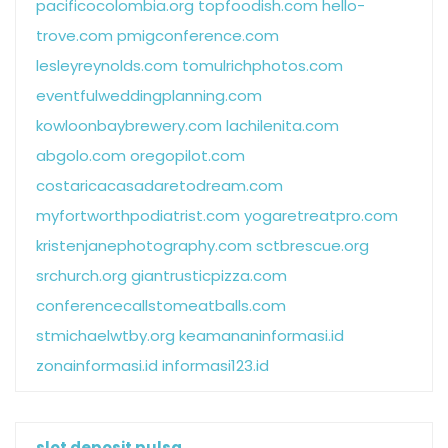
pacificocolombia.org
topfoodish.com
hello-
trove.com
pmigconference.com
lesleyreynolds.com
tomulrichphotos.com
eventfulweddingplanning.com
kowloonbaybrewery.com
lachilenita.com
abgolo.com
oregopilot.com
costaricacasadaretodream.com
myfortworthpodiatrist.com
yogaretreatpro.com
kristenjanephotography.com
sctbrescue.org
srchurch.org
giantrusticpizza.com
conferencecallstomeatballs.com
stmichaelwtby.org
keamananinformasi.id
zonainformasi.id
informasi123.id
slot deposit pulsa