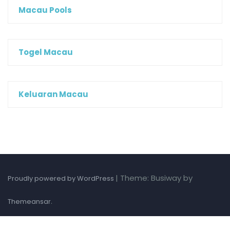
Macau Pools
Togel Macau
Keluaran Macau
|
Theme: Busiway by
Proudly powered by WordPress
.
Themeansar