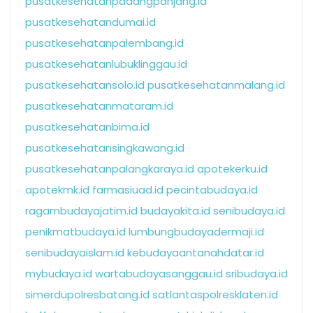
pusatkesehatanpadangpanjang.id
pusatkesehatandumai.id
pusatkesehatanpalembang.id
pusatkesehatanlubuklinggau.id
pusatkesehatansolo.id
pusatkesehatanmalang.id
pusatkesehatanmataram.id
pusatkesehatanbima.id
pusatkesehatansingkawang.id
pusatkesehatanpalangkaraya.id
apotekerku.id
apotekmk.id
farmasiuad.id
pecintabudaya.id
ragambudayajatim.id
budayakita.id
senibudaya.id
penikmatbudaya.id
lumbungbudayadermaji.id
senibudayaislam.id
kebudayaantanahdatar.id
mybudaya.id
wartabudayasanggau.id
sribudaya.id
simerdupolresbatang.id
satlantaspolresklaten.id