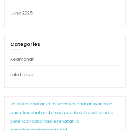
June 2025
Categories
Keamanan
Lalu Lintas
solusikesehatan.id
asuransikesehatansyariah.id
pusatkesehatanstore.id
pabrikalatkesehatan.id
perencanaandinaskesehatan.id
pusatkesehatanbanten.id