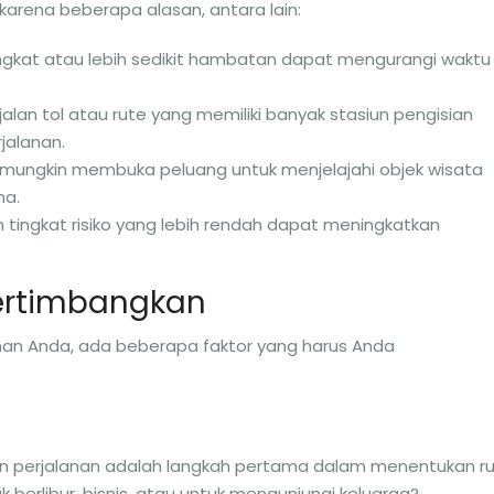
karena beberapa alasan, antara lain:
singkat atau lebih sedikit hambatan dapat mengurangi waktu
 jalan tol atau rute yang memiliki banyak stasiun pengisian
jalanan.
in mungkin membuka peluang untuk menjelajahi objek wisata
ma.
n tingkat risiko yang lebih rendah dapat meningkatkan
pertimbangkan
lanan Anda, ada beberapa faktor yang harus Anda
an perjalanan adalah langkah pertama dalam menentukan r
k berlibur, bisnis, atau untuk mengunjungi keluarga?