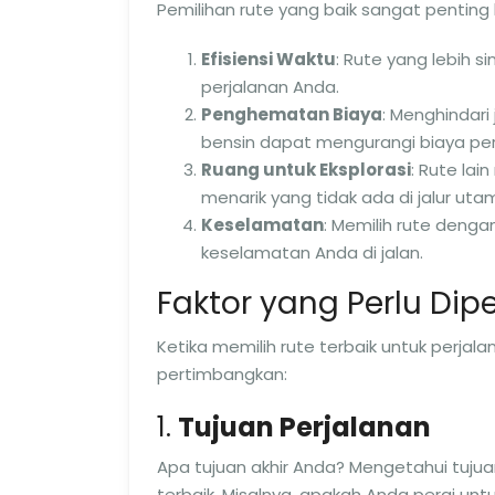
Pemilihan rute yang baik sangat penting 
Efisiensi Waktu
: Rute yang lebih 
perjalanan Anda.
Penghematan Biaya
: Menghindari
bensin dapat mengurangi biaya per
Ruang untuk Eksplorasi
: Rute la
menarik yang tidak ada di jalur uta
Keselamatan
: Memilih rute denga
keselamatan Anda di jalan.
Faktor yang Perlu Di
Ketika memilih rute terbaik untuk perja
pertimbangkan:
1.
Tujuan Perjalanan
Apa tujuan akhir Anda? Mengetahui tuju
terbaik. Misalnya, apakah Anda pergi untu