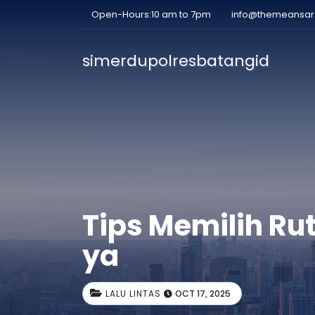
Open-Hours:10 am to 7pm
info@themeansa
simerdupolresbatangid
Tips Memilih Rut
ya
LALU LINTAS
OCT 17, 2025