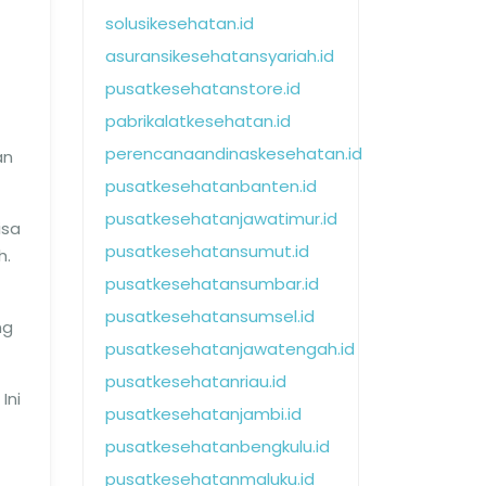
solusikesehatan.id
asuransikesehatansyariah.id
pusatkesehatanstore.id
pabrikalatkesehatan.id
perencanaandinaskesehatan.id
an
pusatkesehatanbanten.id
pusatkesehatanjawatimur.id
isa
pusatkesehatansumut.id
h.
pusatkesehatansumbar.id
pusatkesehatansumsel.id
ng
pusatkesehatanjawatengah.id
pusatkesehatanriau.id
Ini
pusatkesehatanjambi.id
pusatkesehatanbengkulu.id
pusatkesehatanmaluku.id