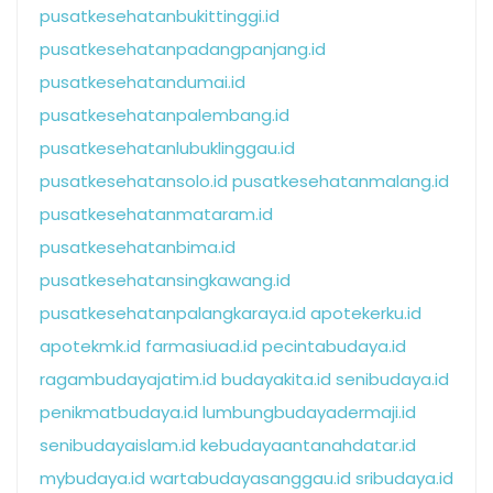
pusatkesehatanbukittinggi.id
pusatkesehatanpadangpanjang.id
pusatkesehatandumai.id
pusatkesehatanpalembang.id
pusatkesehatanlubuklinggau.id
pusatkesehatansolo.id
pusatkesehatanmalang.id
pusatkesehatanmataram.id
pusatkesehatanbima.id
pusatkesehatansingkawang.id
pusatkesehatanpalangkaraya.id
apotekerku.id
apotekmk.id
farmasiuad.id
pecintabudaya.id
ragambudayajatim.id
budayakita.id
senibudaya.id
penikmatbudaya.id
lumbungbudayadermaji.id
senibudayaislam.id
kebudayaantanahdatar.id
mybudaya.id
wartabudayasanggau.id
sribudaya.id