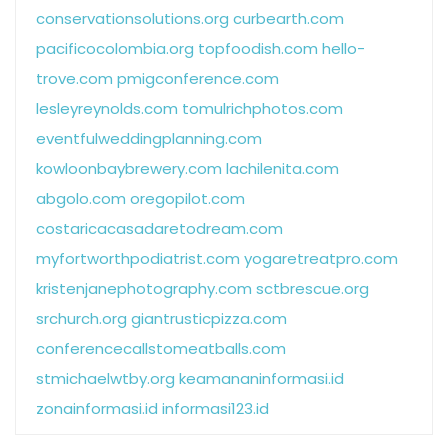
conservationsolutions.org
curbearth.com
pacificocolombia.org
topfoodish.com
hello-
trove.com
pmigconference.com
lesleyreynolds.com
tomulrichphotos.com
eventfulweddingplanning.com
kowloonbaybrewery.com
lachilenita.com
abgolo.com
oregopilot.com
costaricacasadaretodream.com
myfortworthpodiatrist.com
yogaretreatpro.com
kristenjanephotography.com
sctbrescue.org
srchurch.org
giantrusticpizza.com
conferencecallstomeatballs.com
stmichaelwtby.org
keamananinformasi.id
zonainformasi.id
informasi123.id