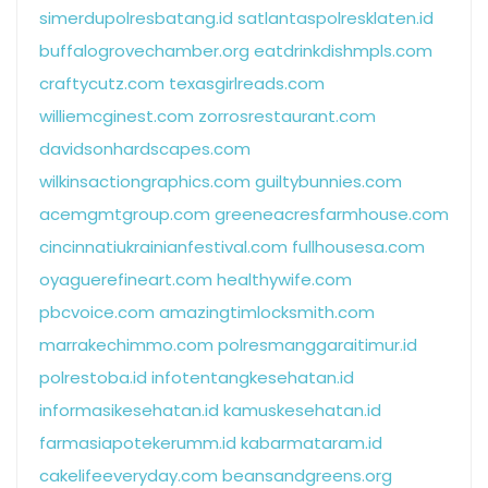
simerdupolresbatang.id
satlantaspolresklaten.id
buffalogrovechamber.org
eatdrinkdishmpls.com
craftycutz.com
texasgirlreads.com
williemcginest.com
zorrosrestaurant.com
davidsonhardscapes.com
wilkinsactiongraphics.com
guiltybunnies.com
acemgmtgroup.com
greeneacresfarmhouse.com
cincinnatiukrainianfestival.com
fullhousesa.com
oyaguerefineart.com
healthywife.com
pbcvoice.com
amazingtimlocksmith.com
marrakechimmo.com
polresmanggaraitimur.id
polrestoba.id
infotentangkesehatan.id
informasikesehatan.id
kamuskesehatan.id
farmasiapotekerumm.id
kabarmataram.id
cakelifeeveryday.com
beansandgreens.org