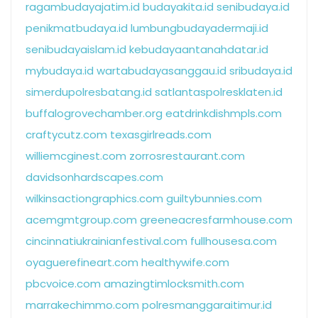
ragambudayajatim.id
budayakita.id
senibudaya.id
penikmatbudaya.id
lumbungbudayadermaji.id
senibudayaislam.id
kebudayaantanahdatar.id
mybudaya.id
wartabudayasanggau.id
sribudaya.id
simerdupolresbatang.id
satlantaspolresklaten.id
buffalogrovechamber.org
eatdrinkdishmpls.com
craftycutz.com
texasgirlreads.com
williemcginest.com
zorrosrestaurant.com
davidsonhardscapes.com
wilkinsactiongraphics.com
guiltybunnies.com
acemgmtgroup.com
greeneacresfarmhouse.com
cincinnatiukrainianfestival.com
fullhousesa.com
oyaguerefineart.com
healthywife.com
pbcvoice.com
amazingtimlocksmith.com
marrakechimmo.com
polresmanggaraitimur.id