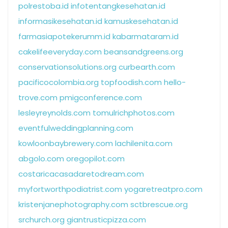
polrestoba.id
infotentangkesehatan.id
informasikesehatan.id
kamuskesehatan.id
farmasiapotekerumm.id
kabarmataram.id
cakelifeeveryday.com
beansandgreens.org
conservationsolutions.org
curbearth.com
pacificocolombia.org
topfoodish.com
hello-
trove.com
pmigconference.com
lesleyreynolds.com
tomulrichphotos.com
eventfulweddingplanning.com
kowloonbaybrewery.com
lachilenita.com
abgolo.com
oregopilot.com
costaricacasadaretodream.com
myfortworthpodiatrist.com
yogaretreatpro.com
kristenjanephotography.com
sctbrescue.org
srchurch.org
giantrusticpizza.com