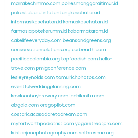
marrakechimmo.com
polresmanggaraitimur.id
polrestoba.id
infotentangkesehatan.id
informasikesehatan.id
kamuskesehatan.id
farmasiapotekerumm.id
kabarmataram.id
cakelifeeveryday.com
beansandgreens.org
conservationsolutions.org
curbearth.com
pacificocolombia.org
topfoodish.com
hello-
trove.com
pmigconference.com
lesleyreynolds.com
tomulrichphotos.com
eventfulweddingplanning.com
kowloonbaybrewery.com
lachilenita.com
abgolo.com
oregopilot.com
costaricacasadaretodream.com
myfortworthpodiatrist.com
yogaretreatpro.com
kristenjanephotography.com
sctbrescue.org