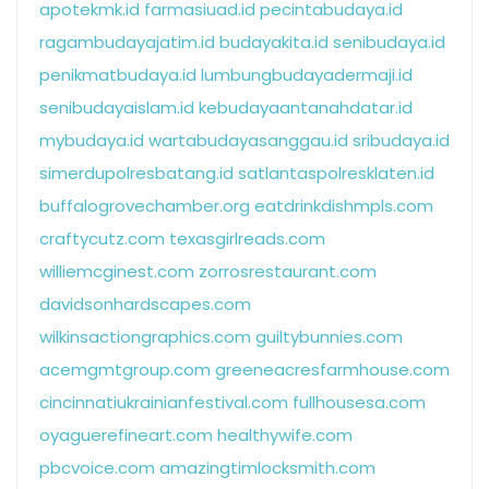
apotekmk.id
farmasiuad.id
pecintabudaya.id
ragambudayajatim.id
budayakita.id
senibudaya.id
penikmatbudaya.id
lumbungbudayadermaji.id
senibudayaislam.id
kebudayaantanahdatar.id
mybudaya.id
wartabudayasanggau.id
sribudaya.id
simerdupolresbatang.id
satlantaspolresklaten.id
buffalogrovechamber.org
eatdrinkdishmpls.com
craftycutz.com
texasgirlreads.com
williemcginest.com
zorrosrestaurant.com
davidsonhardscapes.com
wilkinsactiongraphics.com
guiltybunnies.com
acemgmtgroup.com
greeneacresfarmhouse.com
cincinnatiukrainianfestival.com
fullhousesa.com
oyaguerefineart.com
healthywife.com
pbcvoice.com
amazingtimlocksmith.com