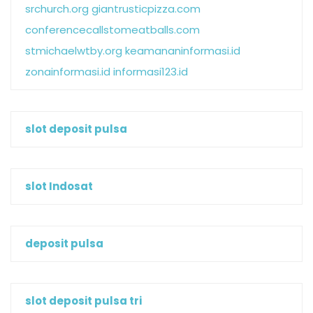
srchurch.org
giantrusticpizza.com
conferencecallstomeatballs.com
stmichaelwtby.org
keamananinformasi.id
zonainformasi.id
informasi123.id
slot deposit pulsa
slot Indosat
deposit pulsa
slot deposit pulsa tri