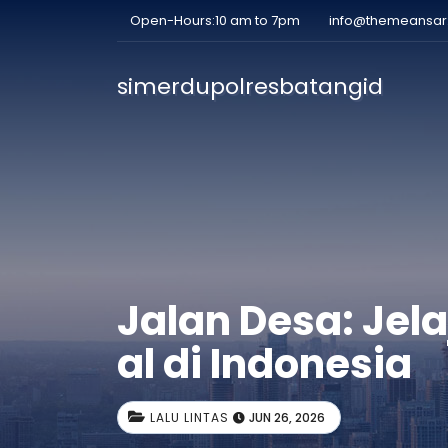
Open-Hours:10 am to 7pm
info@themeansa
simerdupolresbatangid
Jalan Desa: Jel
al di Indonesia
LALU LINTAS
JUN 26, 2026