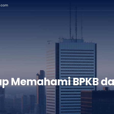
r.com
p Memahami BPKB dan