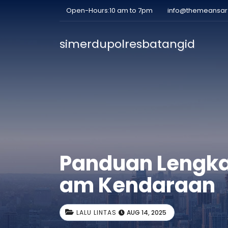
Open-Hours:10 am to 7pm
info@themeansa
simerdupolresbatangid
Panduan Lengka
am Kendaraan
LALU LINTAS
AUG 14, 2025