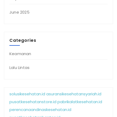
June 2025
Categories
Keamanan
Lalu Lintas
solusikesehatan.id
asuransikesehatansyariah.id
pusatkesehatanstore.id
pabrikalatkesehatan.id
perencanaandinaskesehatan.id