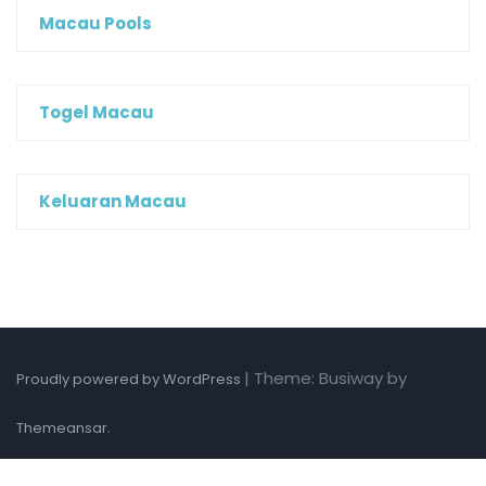
Macau Pools
Togel Macau
Keluaran Macau
|
Theme: Busiway by
Proudly powered by WordPress
.
Themeansar