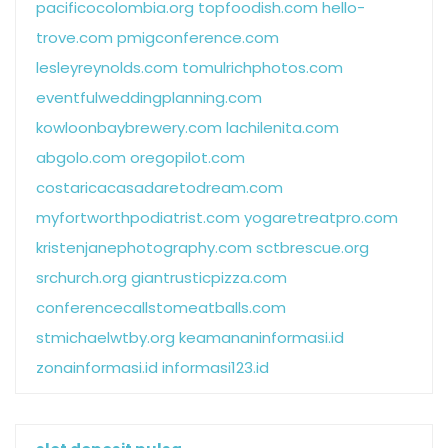
pacificocolombia.org
topfoodish.com
hello-
trove.com
pmigconference.com
lesleyreynolds.com
tomulrichphotos.com
eventfulweddingplanning.com
kowloonbaybrewery.com
lachilenita.com
abgolo.com
oregopilot.com
costaricacasadaretodream.com
myfortworthpodiatrist.com
yogaretreatpro.com
kristenjanephotography.com
sctbrescue.org
srchurch.org
giantrusticpizza.com
conferencecallstomeatballs.com
stmichaelwtby.org
keamananinformasi.id
zonainformasi.id
informasi123.id