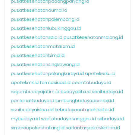
pusatkesehatanpadangpanjang.id
pusatkesehatandumai.id
pusatkesehatanpalembang.id
pusatkesehatanlubuklinggau.id
pusatkesehatansolo.id
pusatkesehatanmalang.id
pusatkesehatanmataram.id
pusatkesehatanbima.id
pusatkesehatansingkawang.id
pusatkesehatanpalangkaraya.id
apotekerku.id
apotekmk.id
farmasiuad.id
pecintabudaya.id
ragambudayajatim.id
budayakita.id
senibudaya.id
penikmatbudaya.id
lumbungbudayadermaji.id
senibudayaislam.id
kebudayaantanahdatar.id
mybudaya.id
wartabudayasanggau.id
sribudaya.id
simerdupolresbatang.id
satlantaspolresklaten.id