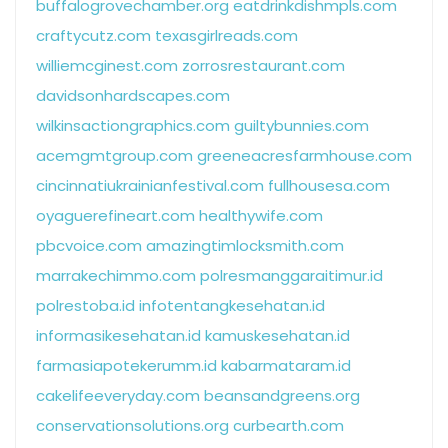
buffalogrovechamber.org
eatdrinkdishmpls.com
craftycutz.com
texasgirlreads.com
williemcginest.com
zorrosrestaurant.com
davidsonhardscapes.com
wilkinsactiongraphics.com
guiltybunnies.com
acemgmtgroup.com
greeneacresfarmhouse.com
cincinnatiukrainianfestival.com
fullhousesa.com
oyaguerefineart.com
healthywife.com
pbcvoice.com
amazingtimlocksmith.com
marrakechimmo.com
polresmanggaraitimur.id
polrestoba.id
infotentangkesehatan.id
informasikesehatan.id
kamuskesehatan.id
farmasiapotekerumm.id
kabarmataram.id
cakelifeeveryday.com
beansandgreens.org
conservationsolutions.org
curbearth.com