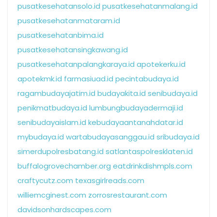
pusatkesehatansolo.id
pusatkesehatanmalang.id
pusatkesehatanmataram.id
pusatkesehatanbima.id
pusatkesehatansingkawang.id
pusatkesehatanpalangkaraya.id
apotekerku.id
apotekmk.id
farmasiuad.id
pecintabudaya.id
ragambudayajatim.id
budayakita.id
senibudaya.id
penikmatbudaya.id
lumbungbudayadermaji.id
senibudayaislam.id
kebudayaantanahdatar.id
mybudaya.id
wartabudayasanggau.id
sribudaya.id
simerdupolresbatang.id
satlantaspolresklaten.id
buffalogrovechamber.org
eatdrinkdishmpls.com
craftycutz.com
texasgirlreads.com
williemcginest.com
zorrosrestaurant.com
davidsonhardscapes.com