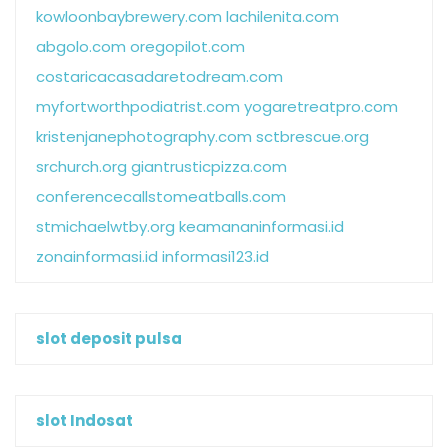
kowloonbaybrewery.com
lachilenita.com
abgolo.com
oregopilot.com
costaricacasadaretodream.com
myfortworthpodiatrist.com
yogaretreatpro.com
kristenjanephotography.com
sctbrescue.org
srchurch.org
giantrusticpizza.com
conferencecallstomeatballs.com
stmichaelwtby.org
keamananinformasi.id
zonainformasi.id
informasi123.id
slot deposit pulsa
slot Indosat