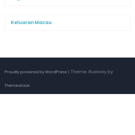
Keluaran Macau
|
Theme: Busiway by
Proudly powered by WordPress
.
Themeansar