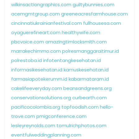
wilkinsactiongraphics.com
guiltybunnies.com
acemgmtgroup.com
greeneacresfarmhouse.com
cincinnatiukrainianfestival.com
fullhousesa.com
oyaguerefineart.com
healthywife.com
pbcvoice.com
amazingtimlocksmith.com
marrakechimmo.com
polresmanggaraitimur.id
polrestoba.id
infotentangkesehatan.id
informasikesehatan.id
kamuskesehatan.id
farmasiapotekerumm.id
kabarmataram.id
cakelifeeveryday.com
beansandgreens.org
conservationsolutions.org
curbearth.com
pacificocolombia.org
topfoodish.com
hello-
trove.com
pmigconference.com
lesleyreynolds.com
tomulrichphotos.com
eventfulweddingplanning.com