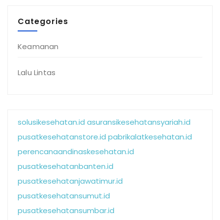
Categories
Keamanan
Lalu Lintas
solusikesehatan.id
asuransikesehatansyariah.id
pusatkesehatanstore.id
pabrikalatkesehatan.id
perencanaandinaskesehatan.id
pusatkesehatanbanten.id
pusatkesehatanjawatimur.id
pusatkesehatansumut.id
pusatkesehatansumbar.id