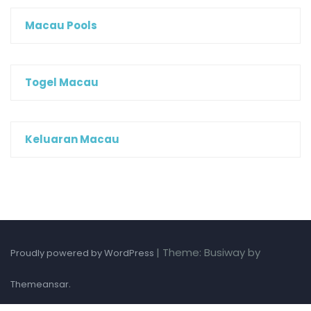
Macau Pools
Togel Macau
Keluaran Macau
|
Theme: Busiway by
Proudly powered by WordPress
.
Themeansar