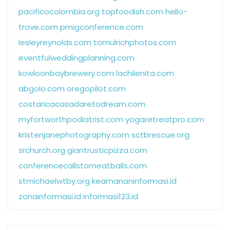
pacificocolombia.org
topfoodish.com
hello-
trove.com
pmigconference.com
lesleyreynolds.com
tomulrichphotos.com
eventfulweddingplanning.com
kowloonbaybrewery.com
lachilenita.com
abgolo.com
oregopilot.com
costaricacasadaretodream.com
myfortworthpodiatrist.com
yogaretreatpro.com
kristenjanephotography.com
sctbrescue.org
srchurch.org
giantrusticpizza.com
conferencecallstomeatballs.com
stmichaelwtby.org
keamananinformasi.id
zonainformasi.id
informasi123.id