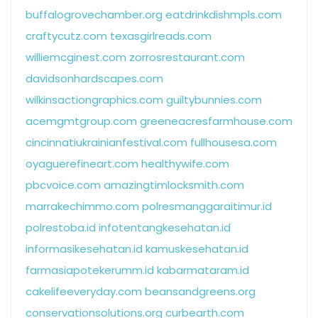
buffalogrovechamber.org
eatdrinkdishmpls.com
craftycutz.com
texasgirlreads.com
williemcginest.com
zorrosrestaurant.com
davidsonhardscapes.com
wilkinsactiongraphics.com
guiltybunnies.com
acemgmtgroup.com
greeneacresfarmhouse.com
cincinnatiukrainianfestival.com
fullhousesa.com
oyaguerefineart.com
healthywife.com
pbcvoice.com
amazingtimlocksmith.com
marrakechimmo.com
polresmanggaraitimur.id
polrestoba.id
infotentangkesehatan.id
informasikesehatan.id
kamuskesehatan.id
farmasiapotekerumm.id
kabarmataram.id
cakelifeeveryday.com
beansandgreens.org
conservationsolutions.org
curbearth.com