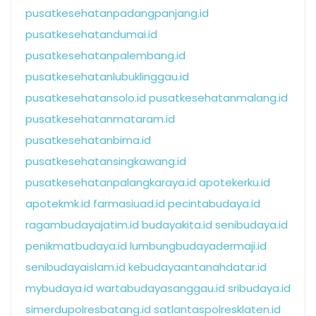
pusatkesehatanpadangpanjang.id
pusatkesehatandumai.id
pusatkesehatanpalembang.id
pusatkesehatanlubuklinggau.id
pusatkesehatansolo.id
pusatkesehatanmalang.id
pusatkesehatanmataram.id
pusatkesehatanbima.id
pusatkesehatansingkawang.id
pusatkesehatanpalangkaraya.id
apotekerku.id
apotekmk.id
farmasiuad.id
pecintabudaya.id
ragambudayajatim.id
budayakita.id
senibudaya.id
penikmatbudaya.id
lumbungbudayadermaji.id
senibudayaislam.id
kebudayaantanahdatar.id
mybudaya.id
wartabudayasanggau.id
sribudaya.id
simerdupolresbatang.id
satlantaspolresklaten.id