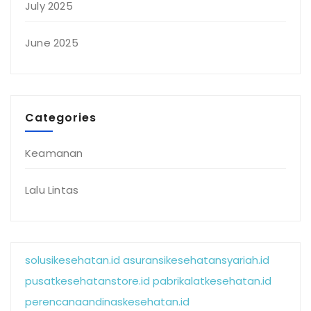
July 2025
June 2025
Categories
Keamanan
Lalu Lintas
solusikesehatan.id
asuransikesehatansyariah.id
pusatkesehatanstore.id
pabrikalatkesehatan.id
perencanaandinaskesehatan.id