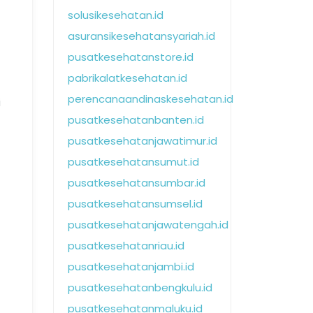
solusikesehatan.id
asuransikesehatansyariah.id
pusatkesehatanstore.id
pabrikalatkesehatan.id
perencanaandinaskesehatan.id
i
pusatkesehatanbanten.id
pusatkesehatanjawatimur.id
pusatkesehatansumut.id
pusatkesehatansumbar.id
pusatkesehatansumsel.id
pusatkesehatanjawatengah.id
pusatkesehatanriau.id
pusatkesehatanjambi.id
pusatkesehatanbengkulu.id
pusatkesehatanmaluku.id