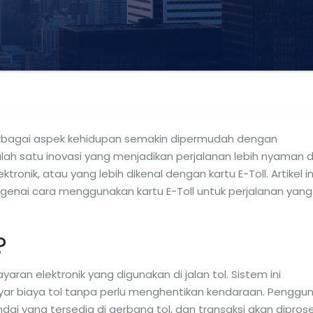
berbagai aspek kehidupan semakin dipermudah dengan
alah satu inovasi yang menjadikan perjalanan lebih nyaman 
ronik, atau yang lebih dikenal dengan kartu E-Toll. Artikel in
nai cara menggunakan kartu E-Toll untuk perjalanan yang
?
ran elektronik yang digunakan di jalan tol. Sistem ini
 biaya tol tanpa perlu menghentikan kendaraan. Penggu
ai yang tersedia di gerbang tol, dan transaksi akan dipros