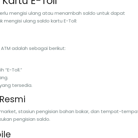
Kartu E-Toll
 perlu mengisi ulang atau menambah saldo untuk dapat
 mengisi ulang saldo kartu E-Toll:
 ATM adalah sebagai berikut:
h “E-Toll.”
ang.
yang tersedia.
 Resmi
nimarket, stasiun pengisian bahan bakar, dan tempat-tempa
ukan pengisian saldo.
ile