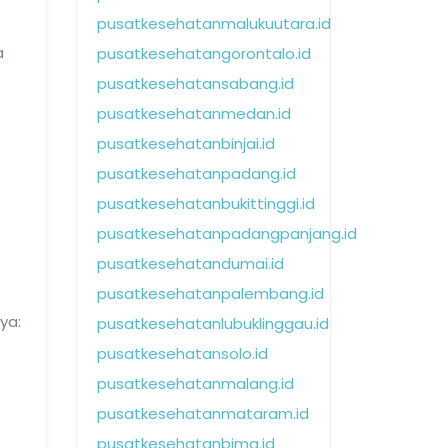
pusatkesehatanmalukuutara.id
a
pusatkesehatangorontalo.id
pusatkesehatansabang.id
pusatkesehatanmedan.id
pusatkesehatanbinjai.id
pusatkesehatanpadang.id
pusatkesehatanbukittinggi.id
pusatkesehatanpadangpanjang.id
pusatkesehatandumai.id
pusatkesehatanpalembang.id
ya:
pusatkesehatanlubuklinggau.id
pusatkesehatansolo.id
pusatkesehatanmalang.id
pusatkesehatanmataram.id
pusatkesehatanbima.id