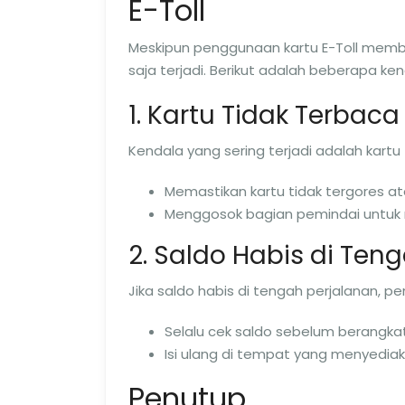
E-Toll
Meskipun penggunaan kartu E-Toll memb
saja terjadi. Berikut adalah beberapa ke
1. Kartu Tidak Terbaca
Kendala yang sering terjadi adalah kartu t
Memastikan kartu tidak tergores at
Menggosok bagian pemindai untuk
2. Saldo Habis di Ten
Jika saldo habis di tengah perjalanan, p
Selalu cek saldo sebelum berangkat
Isi ulang di tempat yang menyediak
Penutup