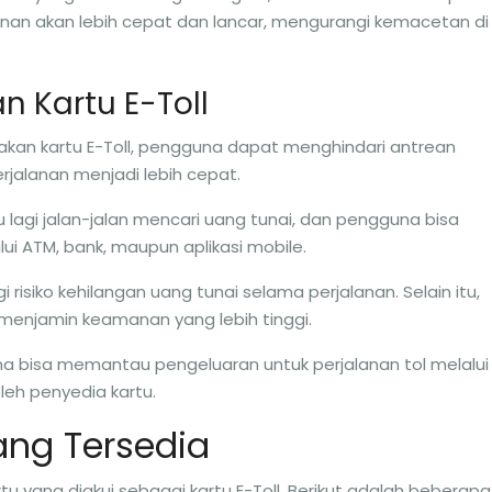
lanan akan lebih cepat dan lancar, mengurangi kemacetan di
 Kartu E-Toll
kan kartu E-Toll, pengguna dapat menghindari antrean
rjalanan menjadi lebih cepat.
lu lagi jalan-jalan mencari uang tunai, dan pengguna bisa
lui ATM, bank, maupun aplikasi mobile.
i risiko kehilangan uang tunai selama perjalanan. Selain itu,
l menjamin keamanan yang lebih tinggi.
na bisa memantau pengeluaran untuk perjalanan tol melalui
leh penyedia kartu.
yang Tersedia
tu yang diakui sebagai kartu E-Toll. Berikut adalah beberapa