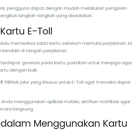
e bank, pengguna dapat dengan mudah melakukan pengisian
mengikuti langkah-langkah yang disediakan.
artu E-Toll
selalu memeriksa saldo kartu sebelum memulai perjalanan. In
 kendala di tengah perjalanan.
ka terdapat goresan pada kartu, pastikan untuk menjaga agar
rtu dengan baik.
t
: Pilihlah jalur yang khusus untuk E-Toll agar transaksi dapat
ka Anda menggunakan aplikasi mobile, aktifkan notifikasi agar
cara langsung.
i dalam Menggunakan Kartu