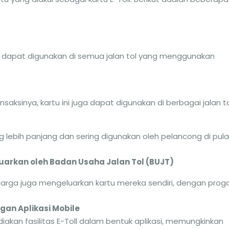
an dapat digunakan di semua jalan tol yang menggunakan
aksinya, kartu ini juga dapat digunakan di berbagai jalan to
 lebih panjang dan sering digunakan oleh pelancong di pul
luarkan oleh Badan Usaha Jalan Tol (BUJT)
arga juga mengeluarkan kartu mereka sendiri, dengan pro
gan Aplikasi Mobile
iakan fasilitas E-Toll dalam bentuk aplikasi, memungkinkan