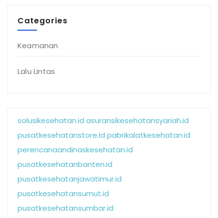
Categories
Keamanan
Lalu Lintas
solusikesehatan.id
asuransikesehatansyariah.id
pusatkesehatanstore.id
pabrikalatkesehatan.id
perencanaandinaskesehatan.id
pusatkesehatanbanten.id
pusatkesehatanjawatimur.id
pusatkesehatansumut.id
pusatkesehatansumbar.id