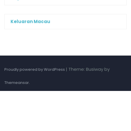
Keluaran Macau
|
Theme: Busiway by
Proudly powered by WordPress
.
Themeansar