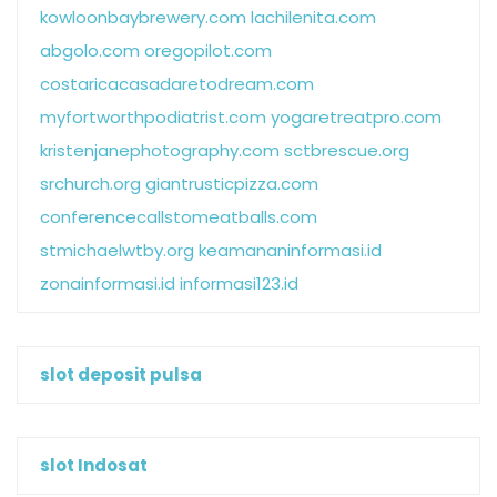
kowloonbaybrewery.com
lachilenita.com
abgolo.com
oregopilot.com
costaricacasadaretodream.com
myfortworthpodiatrist.com
yogaretreatpro.com
kristenjanephotography.com
sctbrescue.org
srchurch.org
giantrusticpizza.com
conferencecallstomeatballs.com
stmichaelwtby.org
keamananinformasi.id
zonainformasi.id
informasi123.id
slot deposit pulsa
slot Indosat