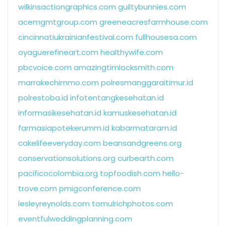
wilkinsactiongraphics.com
guiltybunnies.com
acemgmtgroup.com
greeneacresfarmhouse.com
cincinnatiukrainianfestival.com
fullhousesa.com
oyaguerefineart.com
healthywife.com
pbcvoice.com
amazingtimlocksmith.com
marrakechimmo.com
polresmanggaraitimur.id
polrestoba.id
infotentangkesehatan.id
informasikesehatan.id
kamuskesehatan.id
farmasiapotekerumm.id
kabarmataram.id
cakelifeeveryday.com
beansandgreens.org
conservationsolutions.org
curbearth.com
pacificocolombia.org
topfoodish.com
hello-
trove.com
pmigconference.com
lesleyreynolds.com
tomulrichphotos.com
eventfulweddingplanning.com