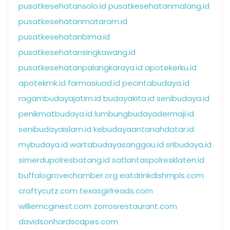
pusatkesehatansolo.id
pusatkesehatanmalang.id
pusatkesehatanmataram.id
pusatkesehatanbima.id
pusatkesehatansingkawang.id
pusatkesehatanpalangkaraya.id
apotekerku.id
apotekmk.id
farmasiuad.id
pecintabudaya.id
ragambudayajatim.id
budayakita.id
senibudaya.id
penikmatbudaya.id
lumbungbudayadermaji.id
senibudayaislam.id
kebudayaantanahdatar.id
mybudaya.id
wartabudayasanggau.id
sribudaya.id
simerdupolresbatang.id
satlantaspolresklaten.id
buffalogrovechamber.org
eatdrinkdishmpls.com
craftycutz.com
texasgirlreads.com
williemcginest.com
zorrosrestaurant.com
davidsonhardscapes.com