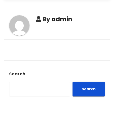
By
admin
Search
Search