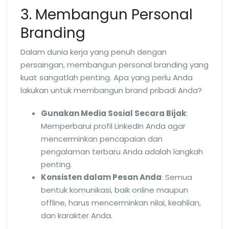
3. Membangun Personal
Branding
Dalam dunia kerja yang penuh dengan
persaingan, membangun personal branding yang
kuat sangatlah penting. Apa yang perlu Anda
lakukan untuk membangun brand pribadi Anda?
Gunakan Media Sosial Secara Bijak
:
Memperbarui profil LinkedIn Anda agar
mencerminkan pencapaian dan
pengalaman terbaru Anda adalah langkah
penting.
Konsisten dalam Pesan Anda
: Semua
bentuk komunikasi, baik online maupun
offline, harus mencerminkan nilai, keahlian,
dan karakter Anda.