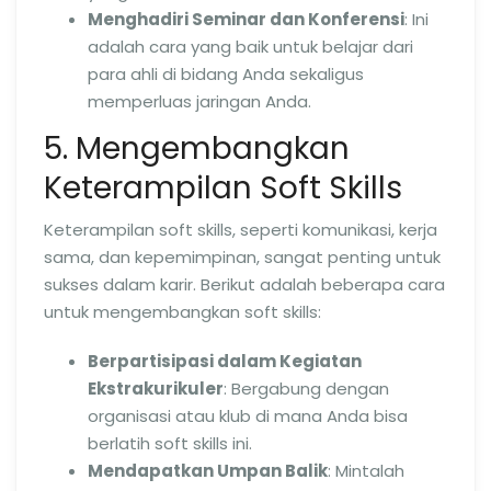
Menghadiri Seminar dan Konferensi
: Ini
adalah cara yang baik untuk belajar dari
para ahli di bidang Anda sekaligus
memperluas jaringan Anda.
5. Mengembangkan
Keterampilan Soft Skills
Keterampilan soft skills, seperti komunikasi, kerja
sama, dan kepemimpinan, sangat penting untuk
sukses dalam karir. Berikut adalah beberapa cara
untuk mengembangkan soft skills:
Berpartisipasi dalam Kegiatan
Ekstrakurikuler
: Bergabung dengan
organisasi atau klub di mana Anda bisa
berlatih soft skills ini.
Mendapatkan Umpan Balik
: Mintalah