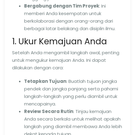
Bergabung dengan Tim Proyek
: Ini
memberi Anda kesempatan untuk
berkolaborasi dengan orang-orang dari
berbagai latar belakang dan disiplin ilmu.
1. Ukur Kemajuan Anda
Setelah Anda mengambil langkah awal, penting
untuk mengukur kemajuan Anda. Ini dapat
dilakukan dengan cara:
Tetapkan Tujuan
: Buatlah tujuan jangka
pendek dan jangka panjang serta pahami
langkah-langkah yang perlu diambil untuk
mencapainya.
Review Secara Rutin
: Tinjau kemajuan
Anda secara berkala untuk melihat apakah
langkah yang diambil membawa Anda lebih
dekat kepada tujuan.