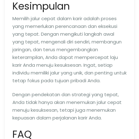
Kesimpulan
Memilih jalur cepat dalam karir adalah proses
yang memerlukan perencanaan dan eksekusi
yang tepat. Dengan mengikuti langkah awal
yang tepat, mengenali diri sendiri, membangun
jaringan, dan terus mengembangkan
keterampilan, Anda dapat mempercepat laju
karir Anda menuju kesuksesan. Ingat, setiap
individu memiliki jalur yang unik, dan penting untuk
tetap fokus pada tujuan pribadi Anda.
Dengan pendekatan dan strategi yang tepat,
Anda tidak hanya akan menemukan jalur cepat
menuju kesuksesan, tetapi juga menemukan
kepuasan dalam perjalanan karir Anda.
FAQ