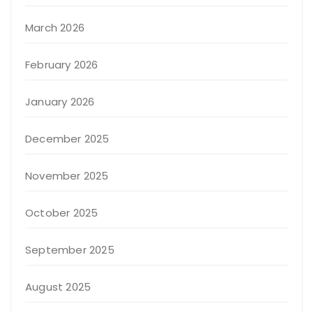
March 2026
February 2026
January 2026
December 2025
November 2025
October 2025
September 2025
August 2025