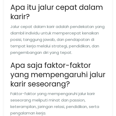
Apa itu jalur cepat dalam
karir?
Jalur cepat dalam karir adalah pendekatan yang
diambil individu untuk mempercepat kenaikan
posisi, tanggung jawab, dan pendapatan di
tempat kerja melalui strategi, pendidikan, dan
pengembangan diri yang tepat.
Apa saja faktor-faktor
yang mempengaruhi jalur
karir seseorang?
Faktor-faktor yang mempengaruhi jalur karir
seseorang meliputi minat dan passion,
keterampilan, jaringan relasi, pendidikan, serta
pengalaman kerja.