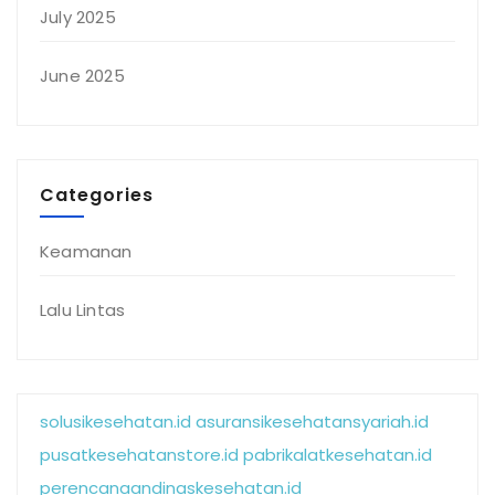
July 2025
June 2025
Categories
Keamanan
Lalu Lintas
solusikesehatan.id
asuransikesehatansyariah.id
pusatkesehatanstore.id
pabrikalatkesehatan.id
perencanaandinaskesehatan.id