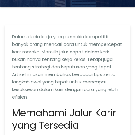
Dalam dunia kerja yang semakin kompetitif,
banyak orang mencari cara untuk mempercepat
karir mereka. Memilih jalur cepat dalam karir
bukan hanya tentang kerja keras, tetapi juga
tentang strategi dan keputusan yang tepat.
Artikel ini akan membahas berbagai tips serta
langkah awal yang tepat untuk mencapai
kesuksesan dalam karir dengan cara yang lebih
efisien.
Memahami Jalur Karir
yang Tersedia