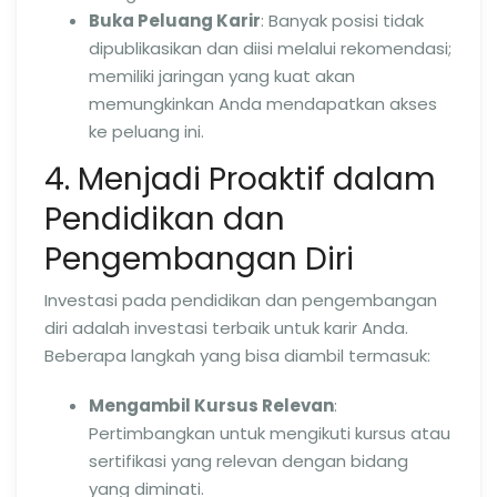
Buka Peluang Karir
: Banyak posisi tidak
dipublikasikan dan diisi melalui rekomendasi;
memiliki jaringan yang kuat akan
memungkinkan Anda mendapatkan akses
ke peluang ini.
4. Menjadi Proaktif dalam
Pendidikan dan
Pengembangan Diri
Investasi pada pendidikan dan pengembangan
diri adalah investasi terbaik untuk karir Anda.
Beberapa langkah yang bisa diambil termasuk:
Mengambil Kursus Relevan
:
Pertimbangkan untuk mengikuti kursus atau
sertifikasi yang relevan dengan bidang
yang diminati.