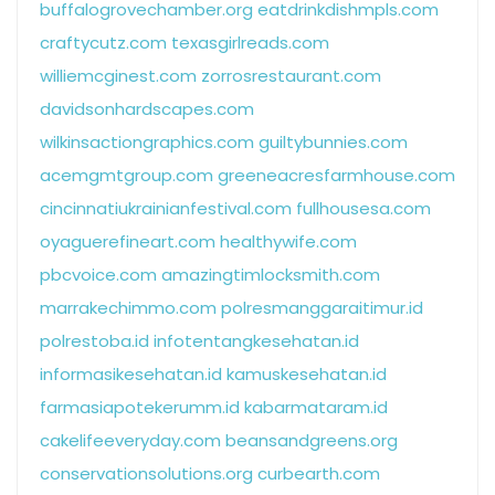
buffalogrovechamber.org
eatdrinkdishmpls.com
craftycutz.com
texasgirlreads.com
williemcginest.com
zorrosrestaurant.com
davidsonhardscapes.com
wilkinsactiongraphics.com
guiltybunnies.com
acemgmtgroup.com
greeneacresfarmhouse.com
cincinnatiukrainianfestival.com
fullhousesa.com
oyaguerefineart.com
healthywife.com
pbcvoice.com
amazingtimlocksmith.com
marrakechimmo.com
polresmanggaraitimur.id
polrestoba.id
infotentangkesehatan.id
informasikesehatan.id
kamuskesehatan.id
farmasiapotekerumm.id
kabarmataram.id
cakelifeeveryday.com
beansandgreens.org
conservationsolutions.org
curbearth.com