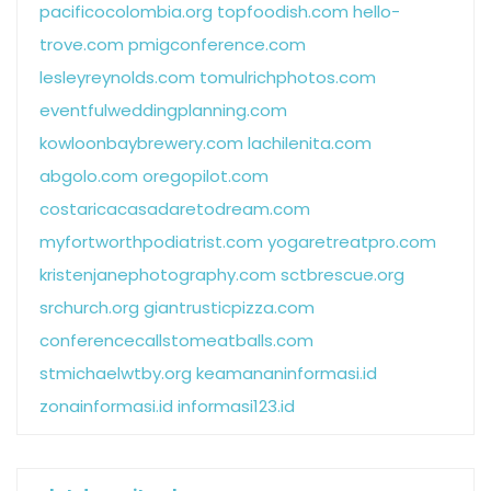
pacificocolombia.org
topfoodish.com
hello-
trove.com
pmigconference.com
lesleyreynolds.com
tomulrichphotos.com
eventfulweddingplanning.com
kowloonbaybrewery.com
lachilenita.com
abgolo.com
oregopilot.com
costaricacasadaretodream.com
myfortworthpodiatrist.com
yogaretreatpro.com
kristenjanephotography.com
sctbrescue.org
srchurch.org
giantrusticpizza.com
conferencecallstomeatballs.com
stmichaelwtby.org
keamananinformasi.id
zonainformasi.id
informasi123.id