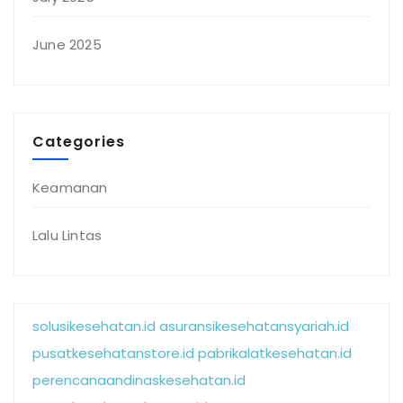
June 2025
Categories
Keamanan
Lalu Lintas
solusikesehatan.id
asuransikesehatansyariah.id
pusatkesehatanstore.id
pabrikalatkesehatan.id
perencanaandinaskesehatan.id