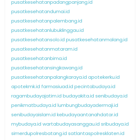
pusatkesehatanpadangpanjang.id
pusatkesehatandumai.id
pusatkesehatanpalembang.id
pusatkesehatanlubuklinggau.id
pusatkesehatansolo.id
pusatkesehatanmalang.id
pusatkesehatanmataram.id
pusatkesehatanbima.id
pusatkesehatansingkawang.id
pusatkesehatanpalangkaraya.id
apotekerku.id
apotekmk.id
farmasiuad.id
pecintabudaya.id
ragambudayajatim.id
budayakita.id
senibudaya.id
penikmatbudaya.id
lumbungbudayadermaji.id
senibudayaislam.id
kebudayaantanahdatar.id
mybudaya.id
wartabudayasanggau.id
sribudaya.id
simerdupolresbatang.id
satlantaspolresklaten.id