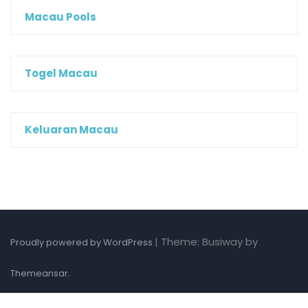
Macau Pools
Togel Macau
Keluaran Macau
|
Theme: Busiway by
Proudly powered by WordPress
.
Themeansar