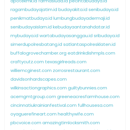
apotekmk.id
farmasiuad.id
pecintabudaya.id
ragambudayajatim.id
budayakita.id
senibudaya.id
penikmatbudaya.id
lumbungbudayadermaji.id
senibudayaislam.id
kebudayaantanahdatar.id
mybudaya.id
wartabudayasanggau.id
sribudaya.id
simerdupolresbatang.id
satlantaspolresklaten.id
buffalogrovechamber.org
eatdrinkdishmpls.com
craftycutz.com
texasgirlreads.com
williemcginest.com
zorrosrestaurant.com
davidsonhardscapes.com
wilkinsactiongraphics.com
guiltybunnies.com
acemgmtgroup.com
greeneacresfarmhouse.com
cincinnatiukrainianfestival.com
fullhousesa.com
oyaguerefineart.com
healthywife.com
pbcvoice.com
amazingtimlocksmith.com