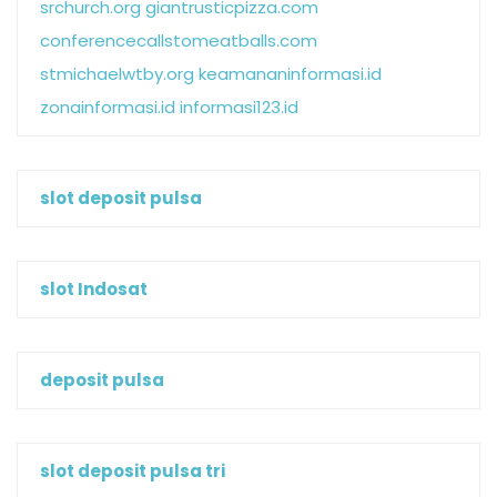
srchurch.org
giantrusticpizza.com
conferencecallstomeatballs.com
stmichaelwtby.org
keamananinformasi.id
zonainformasi.id
informasi123.id
slot deposit pulsa
slot Indosat
deposit pulsa
slot deposit pulsa tri