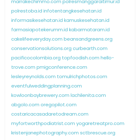
marrakechimmo.com
polresmanggaraitimur.id
polrestoba.id
infotentangkesehatan.id
informasikesehatan.id
kamuskesehatan.id
farmasiapotekerumm.id
kabarmataram.id
cakelifeeveryday.com
beansandgreens.org
conservationsolutions.org
curbearth.com
pacificocolombia.org
topfoodish.com
hello-
trove.com
pmigconference.com
lesleyreynolds.com
tomulrichphotos.com
eventfulweddingplanning.com
kowloonbaybrewery.com
lachilenita.com
abgolo.com
oregopilot.com
costaricacasadaretodream.com
myfortworthpodiatrist.com
yogaretreatpro.com
kristenjanephotography.com
sctbrescue.org