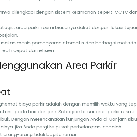
mumnya dilengkapi dengan sistem keamanan seperti CCTV da
.
strategis, area parkir resmi biasanya dekat dengan lokasi tujua
erjalan.
unakan mesin pembayaran otomatis dan berbagai metode
ebih cepat dan efisien.
Menggunakan Area Parkir
pat
nghemat biaya parkir adalah dengan memilih waktu yang tep
rgantung pada hari dan jam. Sebagian besar area parkir resmi
sibuk. Dengan merencanakan kunjungan Anda di luar jam sibu
lnya, jika Anda pergi ke pusat perbelanjaan, cobalah
at orang-orang tidak begitu ramai.