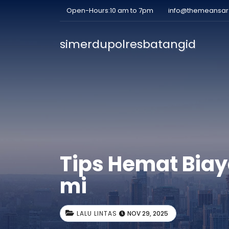
Open-Hours:10 am to 7pm
info@themeansa
simerdupolresbatangid
Tips Hemat Biay
mi
LALU LINTAS
NOV 29, 2025