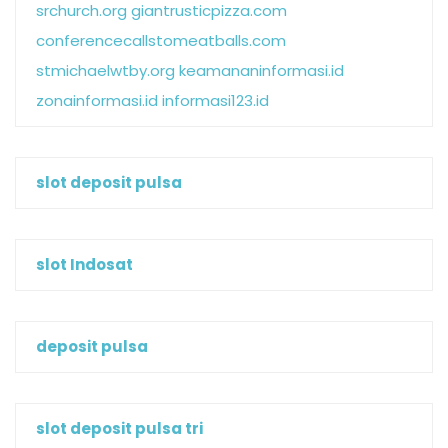
srchurch.org
giantrusticpizza.com
conferencecallstomeatballs.com
stmichaelwtby.org
keamananinformasi.id
zonainformasi.id
informasi123.id
slot deposit pulsa
slot Indosat
deposit pulsa
slot deposit pulsa tri