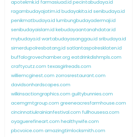
apotekmk.id
farmasiuad.id
pecintabudaya.id
ragambudayajatim.id
budayakita.id
senibudaya.id
penikmatbudaya.id
lumbungbudayadermaji.id
senibudayaislam.id
kebudayaantanahdatar.id
mybudaya.id
wartabudayasanggau.id
sribudaya.id
simerdupolresbatang.id
satlantaspolresklaten.id
buffalogrovechamber.org
eatdrinkdishmpls.com
craftycutz.com
texasgirlreads.com
williemcginest.com
zorrosrestaurant.com
davidsonhardscapes.com
wilkinsactiongraphics.com
guiltybunnies.com
acemgmtgroup.com
greeneacresfarmhouse.com
cincinnatiukrainianfestival.com
fullhousesa.com
oyaguerefineart.com
healthywife.com
pbcvoice.com
amazingtimlocksmith.com