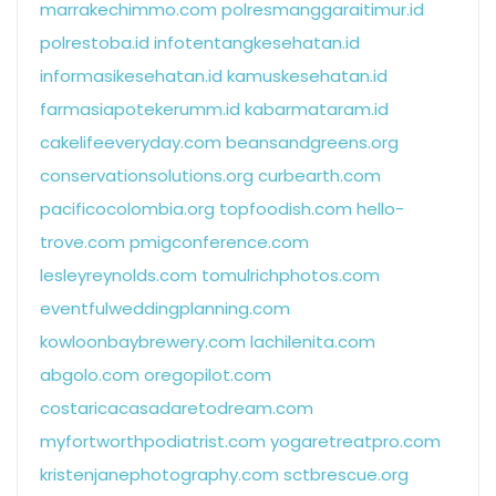
marrakechimmo.com
polresmanggaraitimur.id
polrestoba.id
infotentangkesehatan.id
informasikesehatan.id
kamuskesehatan.id
farmasiapotekerumm.id
kabarmataram.id
cakelifeeveryday.com
beansandgreens.org
conservationsolutions.org
curbearth.com
pacificocolombia.org
topfoodish.com
hello-
trove.com
pmigconference.com
lesleyreynolds.com
tomulrichphotos.com
eventfulweddingplanning.com
kowloonbaybrewery.com
lachilenita.com
abgolo.com
oregopilot.com
costaricacasadaretodream.com
myfortworthpodiatrist.com
yogaretreatpro.com
kristenjanephotography.com
sctbrescue.org