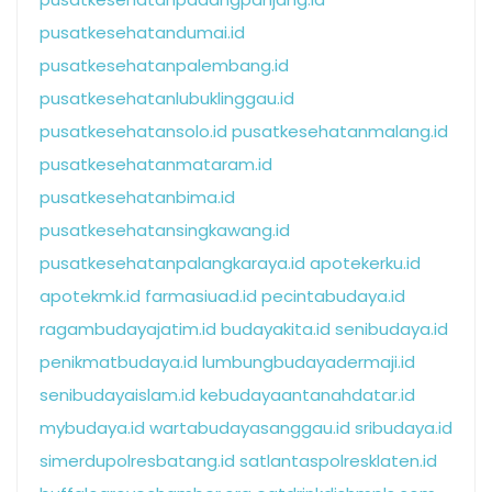
pusatkesehatandumai.id
pusatkesehatanpalembang.id
pusatkesehatanlubuklinggau.id
pusatkesehatansolo.id
pusatkesehatanmalang.id
pusatkesehatanmataram.id
pusatkesehatanbima.id
pusatkesehatansingkawang.id
pusatkesehatanpalangkaraya.id
apotekerku.id
apotekmk.id
farmasiuad.id
pecintabudaya.id
ragambudayajatim.id
budayakita.id
senibudaya.id
penikmatbudaya.id
lumbungbudayadermaji.id
senibudayaislam.id
kebudayaantanahdatar.id
mybudaya.id
wartabudayasanggau.id
sribudaya.id
simerdupolresbatang.id
satlantaspolresklaten.id