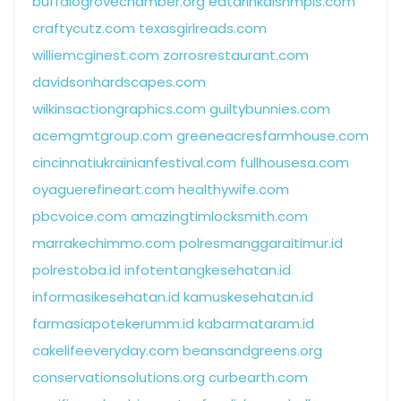
buffalogrovechamber.org
eatdrinkdishmpls.com
craftycutz.com
texasgirlreads.com
williemcginest.com
zorrosrestaurant.com
davidsonhardscapes.com
wilkinsactiongraphics.com
guiltybunnies.com
acemgmtgroup.com
greeneacresfarmhouse.com
cincinnatiukrainianfestival.com
fullhousesa.com
oyaguerefineart.com
healthywife.com
pbcvoice.com
amazingtimlocksmith.com
marrakechimmo.com
polresmanggaraitimur.id
polrestoba.id
infotentangkesehatan.id
informasikesehatan.id
kamuskesehatan.id
farmasiapotekerumm.id
kabarmataram.id
cakelifeeveryday.com
beansandgreens.org
conservationsolutions.org
curbearth.com