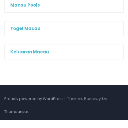
Macau Pools
Togel Macau
Keluaran Macau
|
Theme: Busiway by
Proudly powered by WordPress
.
Themeansar