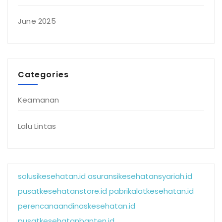
June 2025
Categories
Keamanan
Lalu Lintas
solusikesehatan.id
asuransikesehatansyariah.id
pusatkesehatanstore.id
pabrikalatkesehatan.id
perencanaandinaskesehatan.id
pusatkesehatanbanten.id