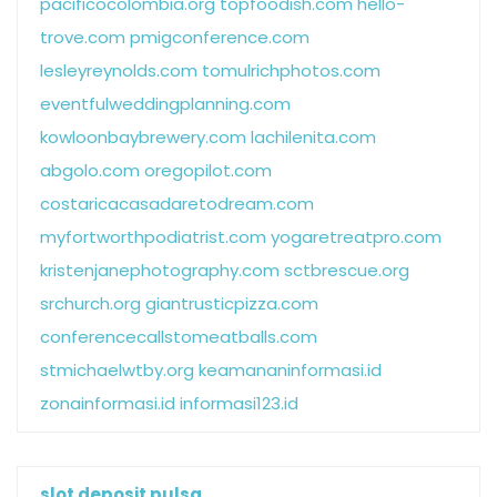
pacificocolombia.org
topfoodish.com
hello-
trove.com
pmigconference.com
lesleyreynolds.com
tomulrichphotos.com
eventfulweddingplanning.com
kowloonbaybrewery.com
lachilenita.com
abgolo.com
oregopilot.com
costaricacasadaretodream.com
myfortworthpodiatrist.com
yogaretreatpro.com
kristenjanephotography.com
sctbrescue.org
srchurch.org
giantrusticpizza.com
conferencecallstomeatballs.com
stmichaelwtby.org
keamananinformasi.id
zonainformasi.id
informasi123.id
slot deposit pulsa