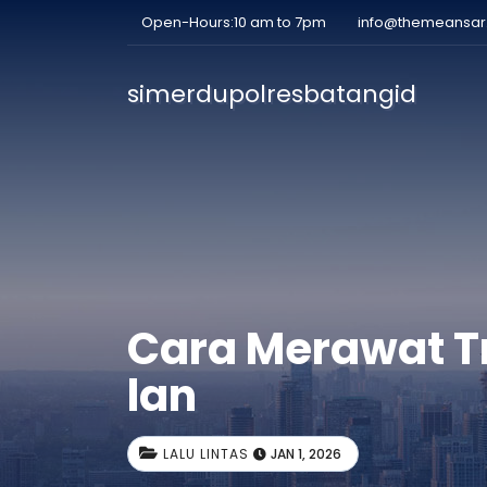
Open-Hours:10 am to 7pm
info@themeansa
simerdupolresbatangid
Cara Merawat Tr
lan
LALU LINTAS
JAN 1, 2026