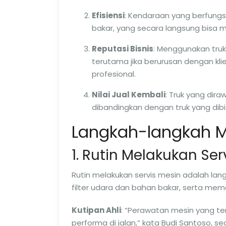
Efisiensi
: Kendaraan yang berfungs
bakar, yang secara langsung bisa 
Reputasi Bisnis
: Menggunakan truk
terutama jika berurusan dengan kl
profesional.
Nilai Jual Kembali
: Truk yang dira
dibandingkan dengan truk yang dibi
Langkah-langkah M
1. Rutin Melakukan Ser
Rutin melakukan servis mesin adalah lan
filter udara dan bahan bakar, serta meme
Kutipan Ahli
: “Perawatan mesin yang t
performa di jalan,” kata Budi Santoso, 