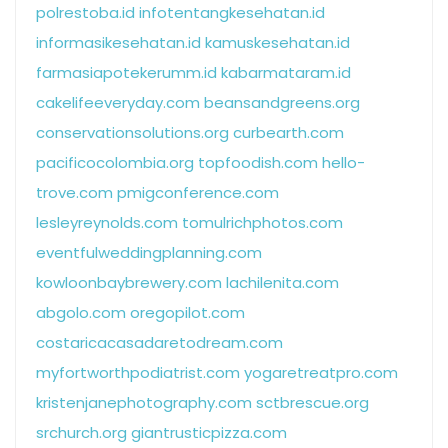
polrestoba.id
infotentangkesehatan.id
informasikesehatan.id
kamuskesehatan.id
farmasiapotekerumm.id
kabarmataram.id
cakelifeeveryday.com
beansandgreens.org
conservationsolutions.org
curbearth.com
pacificocolombia.org
topfoodish.com
hello-
trove.com
pmigconference.com
lesleyreynolds.com
tomulrichphotos.com
eventfulweddingplanning.com
kowloonbaybrewery.com
lachilenita.com
abgolo.com
oregopilot.com
costaricacasadaretodream.com
myfortworthpodiatrist.com
yogaretreatpro.com
kristenjanephotography.com
sctbrescue.org
srchurch.org
giantrusticpizza.com