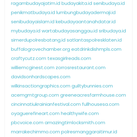
ragambudayajatim.id
budayakita.id
senibudaya.id
penikmatbudaya.id
lumbungbudayadermaji.id
senibudayaislam.id
kebudayaantanahdatar.id
mybudaya.id
wartabudayasanggau.id
sribudaya.id
simerdupolresbatang.id
satlantaspolresklaten.id
buffalogrovechamber.org
eatdrinkdishmpls.com
craftycutz.com
texasgirlreads.com
williemcginest.com
zorrosrestaurant.com
davidsonhardscapes.com
wilkinsactiongraphics.com
guiltybunnies.com
acemgmtgroup.com
greeneacresfarmhouse.com
cincinnatiukrainianfestival.com
fullhousesa.com
oyaguerefineart.com
healthywife.com
pbcvoice.com
amazingtimlocksmith.com
marrakechimmo.com
polresmanggaraitimur.id