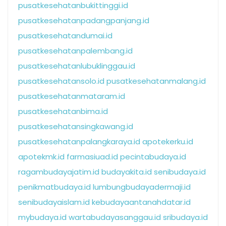
pusatkesehatanbukittinggi.id
pusatkesehatanpadangpanjang.id
pusatkesehatandumai.id
pusatkesehatanpalembang.id
pusatkesehatanlubuklinggau.id
pusatkesehatansolo.id
pusatkesehatanmalang.id
pusatkesehatanmataram.id
pusatkesehatanbima.id
pusatkesehatansingkawang.id
pusatkesehatanpalangkaraya.id
apotekerku.id
apotekmk.id
farmasiuad.id
pecintabudaya.id
ragambudayajatim.id
budayakita.id
senibudaya.id
penikmatbudaya.id
lumbungbudayadermaji.id
senibudayaislam.id
kebudayaantanahdatar.id
mybudaya.id
wartabudayasanggau.id
sribudaya.id