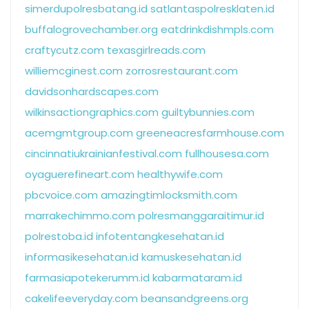
simerdupolresbatang.id
satlantaspolresklaten.id
buffalogrovechamber.org
eatdrinkdishmpls.com
craftycutz.com
texasgirlreads.com
williemcginest.com
zorrosrestaurant.com
davidsonhardscapes.com
wilkinsactiongraphics.com
guiltybunnies.com
acemgmtgroup.com
greeneacresfarmhouse.com
cincinnatiukrainianfestival.com
fullhousesa.com
oyaguerefineart.com
healthywife.com
pbcvoice.com
amazingtimlocksmith.com
marrakechimmo.com
polresmanggaraitimur.id
polrestoba.id
infotentangkesehatan.id
informasikesehatan.id
kamuskesehatan.id
farmasiapotekerumm.id
kabarmataram.id
cakelifeeveryday.com
beansandgreens.org