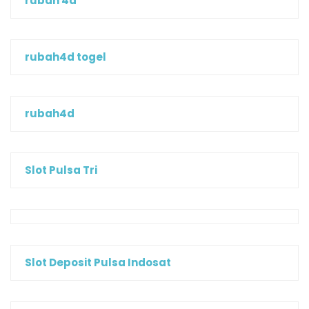
rubah 4d
rubah4d togel
rubah4d
Slot Pulsa Tri
Slot Deposit Pulsa Indosat