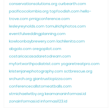
conservationsolutions.org
curbearth.com
pacificocolombia.org
topfoodish.com
hello-
trove.com
pmigconference.com
lesleyreynolds.com
tomulrichphotos.com
eventfulweddingplanning.com
kowloonbaybrewery.com
lachilenita.com
abgolo.com
oregopilot.com
costaricacasadaretodream.com
myfortworthpodiatrist.com
yogaretreatpro.com
kristenjanephotography.com
sctbrescue.org
srchurch.org
giantrusticpizza.com
conferencecallstomeatballs.com
stmichaelwtby.org
keamananinformasi.id
zonainformasi.id
informasi123.id