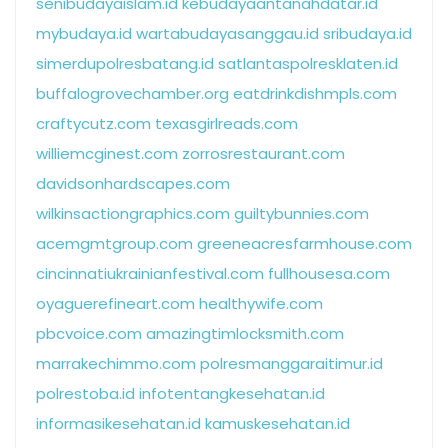
senibudayaislam.id
kebudayaantanahdatar.id
mybudaya.id
wartabudayasanggau.id
sribudaya.id
simerdupolresbatang.id
satlantaspolresklaten.id
buffalogrovechamber.org
eatdrinkdishmpls.com
craftycutz.com
texasgirlreads.com
williemcginest.com
zorrosrestaurant.com
davidsonhardscapes.com
wilkinsactiongraphics.com
guiltybunnies.com
acemgmtgroup.com
greeneacresfarmhouse.com
cincinnatiukrainianfestival.com
fullhousesa.com
oyaguerefineart.com
healthywife.com
pbcvoice.com
amazingtimlocksmith.com
marrakechimmo.com
polresmanggaraitimur.id
polrestoba.id
infotentangkesehatan.id
informasikesehatan.id
kamuskesehatan.id