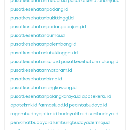
pusatkesehatanmedan.id
pusatkesehatanbinjai.id
pusatkesehatanpadang.id
pusatkesehatanbukittinggi.id
pusatkesehatanpadangpanjang.id
pusatkesehatandumai.id
pusatkesehatanpalembang.id
pusatkesehatanlubuklinggau.id
pusatkesehatansolo.id
pusatkesehatanmalang.id
pusatkesehatanmataram.id
pusatkesehatanbima.id
pusatkesehatansingkawang.id
pusatkesehatanpalangkaraya.id
apotekerku.id
apotekmk.id
farmasiuad.id
pecintabudaya.id
ragambudayajatim.id
budayakita.id
senibudaya.id
penikmatbudaya.id
lumbungbudayadermaji.id