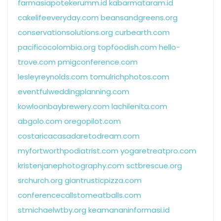
farmasiapotekerumm.id
kabarmataram.id
cakelifeeveryday.com
beansandgreens.org
conservationsolutions.org
curbearth.com
pacificocolombia.org
topfoodish.com
hello-
trove.com
pmigconference.com
lesleyreynolds.com
tomulrichphotos.com
eventfulweddingplanning.com
kowloonbaybrewery.com
lachilenita.com
abgolo.com
oregopilot.com
costaricacasadaretodream.com
myfortworthpodiatrist.com
yogaretreatpro.com
kristenjanephotography.com
sctbrescue.org
srchurch.org
giantrusticpizza.com
conferencecallstomeatballs.com
stmichaelwtby.org
keamananinformasi.id