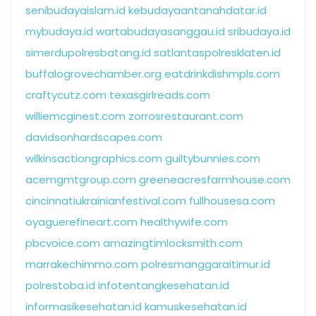
senibudayaislam.id
kebudayaantanahdatar.id
mybudaya.id
wartabudayasanggau.id
sribudaya.id
simerdupolresbatang.id
satlantaspolresklaten.id
buffalogrovechamber.org
eatdrinkdishmpls.com
craftycutz.com
texasgirlreads.com
williemcginest.com
zorrosrestaurant.com
davidsonhardscapes.com
wilkinsactiongraphics.com
guiltybunnies.com
acemgmtgroup.com
greeneacresfarmhouse.com
cincinnatiukrainianfestival.com
fullhousesa.com
oyaguerefineart.com
healthywife.com
pbcvoice.com
amazingtimlocksmith.com
marrakechimmo.com
polresmanggaraitimur.id
polrestoba.id
infotentangkesehatan.id
informasikesehatan.id
kamuskesehatan.id