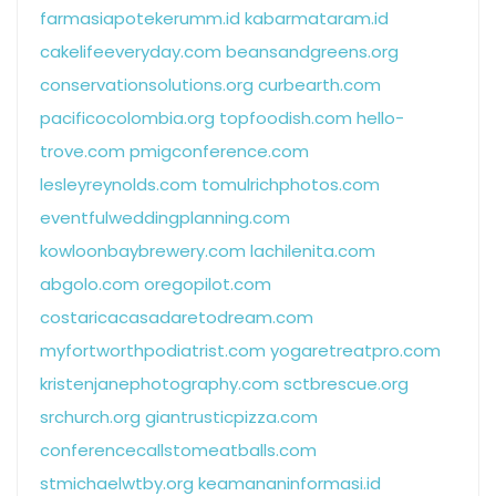
farmasiapotekerumm.id
kabarmataram.id
cakelifeeveryday.com
beansandgreens.org
conservationsolutions.org
curbearth.com
pacificocolombia.org
topfoodish.com
hello-
trove.com
pmigconference.com
lesleyreynolds.com
tomulrichphotos.com
eventfulweddingplanning.com
kowloonbaybrewery.com
lachilenita.com
abgolo.com
oregopilot.com
costaricacasadaretodream.com
myfortworthpodiatrist.com
yogaretreatpro.com
kristenjanephotography.com
sctbrescue.org
srchurch.org
giantrusticpizza.com
conferencecallstomeatballs.com
stmichaelwtby.org
keamananinformasi.id