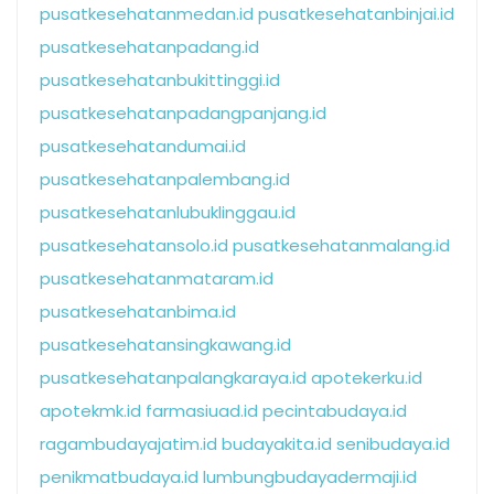
pusatkesehatanmedan.id
pusatkesehatanbinjai.id
pusatkesehatanpadang.id
pusatkesehatanbukittinggi.id
pusatkesehatanpadangpanjang.id
pusatkesehatandumai.id
pusatkesehatanpalembang.id
pusatkesehatanlubuklinggau.id
pusatkesehatansolo.id
pusatkesehatanmalang.id
pusatkesehatanmataram.id
pusatkesehatanbima.id
pusatkesehatansingkawang.id
pusatkesehatanpalangkaraya.id
apotekerku.id
apotekmk.id
farmasiuad.id
pecintabudaya.id
ragambudayajatim.id
budayakita.id
senibudaya.id
penikmatbudaya.id
lumbungbudayadermaji.id