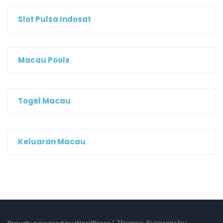
Slot Pulsa Indosat
Macau Pools
Togel Macau
Keluaran Macau
|
Theme: Busiway by