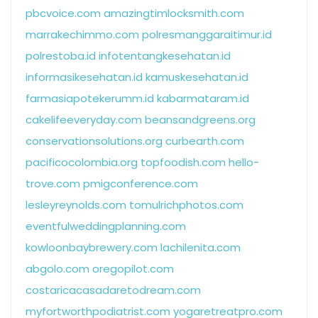
pbcvoice.com
amazingtimlocksmith.com
marrakechimmo.com
polresmanggaraitimur.id
polrestoba.id
infotentangkesehatan.id
informasikesehatan.id
kamuskesehatan.id
farmasiapotekerumm.id
kabarmataram.id
cakelifeeveryday.com
beansandgreens.org
conservationsolutions.org
curbearth.com
pacificocolombia.org
topfoodish.com
hello-
trove.com
pmigconference.com
lesleyreynolds.com
tomulrichphotos.com
eventfulweddingplanning.com
kowloonbaybrewery.com
lachilenita.com
abgolo.com
oregopilot.com
costaricacasadaretodream.com
myfortworthpodiatrist.com
yogaretreatpro.com