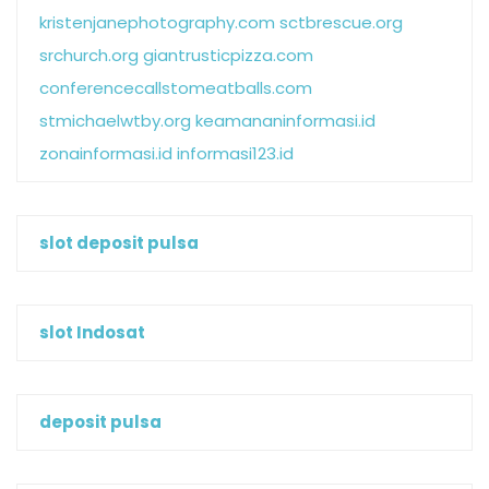
kristenjanephotography.com
sctbrescue.org
srchurch.org
giantrusticpizza.com
conferencecallstomeatballs.com
stmichaelwtby.org
keamananinformasi.id
zonainformasi.id
informasi123.id
slot deposit pulsa
slot Indosat
deposit pulsa