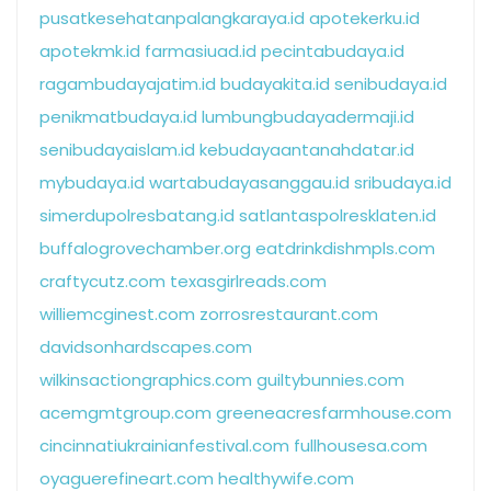
pusatkesehatanpalangkaraya.id
apotekerku.id
apotekmk.id
farmasiuad.id
pecintabudaya.id
ragambudayajatim.id
budayakita.id
senibudaya.id
penikmatbudaya.id
lumbungbudayadermaji.id
senibudayaislam.id
kebudayaantanahdatar.id
mybudaya.id
wartabudayasanggau.id
sribudaya.id
simerdupolresbatang.id
satlantaspolresklaten.id
buffalogrovechamber.org
eatdrinkdishmpls.com
craftycutz.com
texasgirlreads.com
williemcginest.com
zorrosrestaurant.com
davidsonhardscapes.com
wilkinsactiongraphics.com
guiltybunnies.com
acemgmtgroup.com
greeneacresfarmhouse.com
cincinnatiukrainianfestival.com
fullhousesa.com
oyaguerefineart.com
healthywife.com