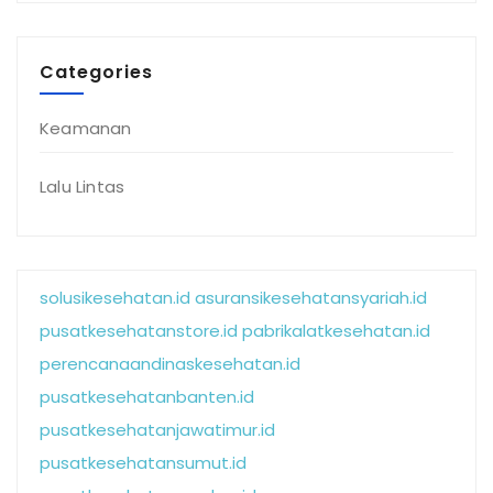
Categories
Keamanan
Lalu Lintas
solusikesehatan.id
asuransikesehatansyariah.id
pusatkesehatanstore.id
pabrikalatkesehatan.id
perencanaandinaskesehatan.id
pusatkesehatanbanten.id
pusatkesehatanjawatimur.id
pusatkesehatansumut.id