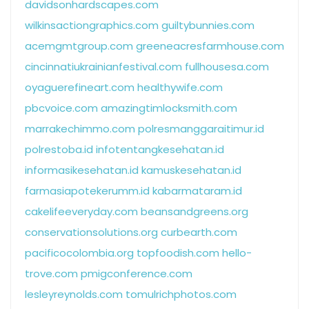
davidsonhardscapes.com
wilkinsactiongraphics.com
guiltybunnies.com
acemgmtgroup.com
greeneacresfarmhouse.com
cincinnatiukrainianfestival.com
fullhousesa.com
oyaguerefineart.com
healthywife.com
pbcvoice.com
amazingtimlocksmith.com
marrakechimmo.com
polresmanggaraitimur.id
polrestoba.id
infotentangkesehatan.id
informasikesehatan.id
kamuskesehatan.id
farmasiapotekerumm.id
kabarmataram.id
cakelifeeveryday.com
beansandgreens.org
conservationsolutions.org
curbearth.com
pacificocolombia.org
topfoodish.com
hello-
trove.com
pmigconference.com
lesleyreynolds.com
tomulrichphotos.com