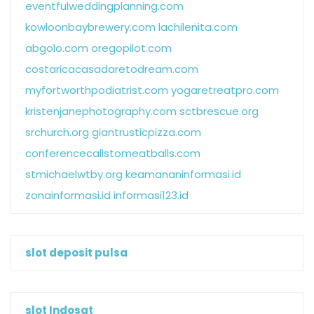
eventfulweddingplanning.com
kowloonbaybrewery.com
lachilenita.com
abgolo.com
oregopilot.com
costaricacasadaretodream.com
myfortworthpodiatrist.com
yogaretreatpro.com
kristenjanephotography.com
sctbrescue.org
srchurch.org
giantrusticpizza.com
conferencecallstomeatballs.com
stmichaelwtby.org
keamananinformasi.id
zonainformasi.id
informasi123.id
slot deposit pulsa
slot Indosat