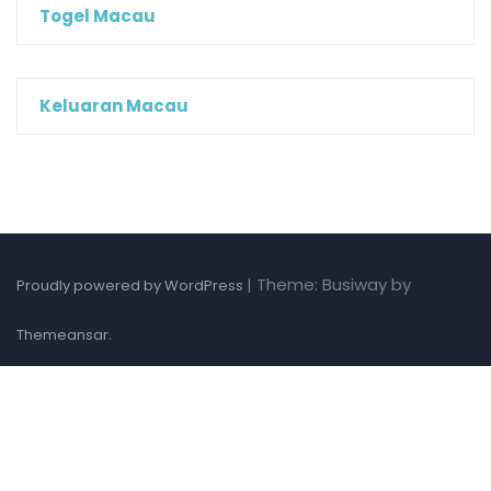
Togel Macau
Keluaran Macau
|
Theme: Busiway by
Proudly powered by WordPress
.
Themeansar