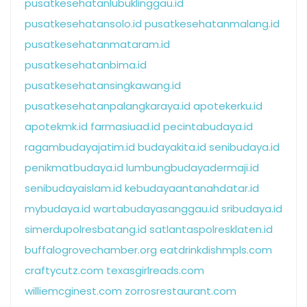
pusatkesehatanlubuklinggau.id
pusatkesehatansolo.id
pusatkesehatanmalang.id
pusatkesehatanmataram.id
pusatkesehatanbima.id
pusatkesehatansingkawang.id
pusatkesehatanpalangkaraya.id
apotekerku.id
apotekmk.id
farmasiuad.id
pecintabudaya.id
ragambudayajatim.id
budayakita.id
senibudaya.id
penikmatbudaya.id
lumbungbudayadermaji.id
senibudayaislam.id
kebudayaantanahdatar.id
mybudaya.id
wartabudayasanggau.id
sribudaya.id
simerdupolresbatang.id
satlantaspolresklaten.id
buffalogrovechamber.org
eatdrinkdishmpls.com
craftycutz.com
texasgirlreads.com
williemcginest.com
zorrosrestaurant.com