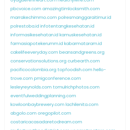
pbcvoice.com
amazingtimlocksmith.com
marrakechimmo.com
polresmanggaraitimur.id
polrestoba.id
infotentangkesehatan.id
informasikesehatan.id
kamuskesehatan.id
farmasiapotekerumm.id
kabarmataram.id
cakelifeeveryday.com
beansandgreens.org
conservationsolutions.org
curbearth.com
pacificocolombia.org
topfoodish.com
hello-
trove.com
pmigconference.com
lesleyreynolds.com
tomulrichphotos.com
eventfulweddingplanning.com
kowloonbaybrewery.com
lachilenita.com
abgolo.com
oregopilot.com
costaricacasadaretodream.com