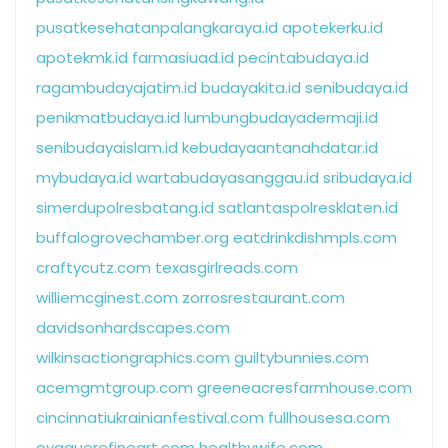
pusatkesehatanpalangkaraya.id
apotekerku.id
apotekmk.id
farmasiuad.id
pecintabudaya.id
ragambudayajatim.id
budayakita.id
senibudaya.id
penikmatbudaya.id
lumbungbudayadermaji.id
senibudayaislam.id
kebudayaantanahdatar.id
mybudaya.id
wartabudayasanggau.id
sribudaya.id
simerdupolresbatang.id
satlantaspolresklaten.id
buffalogrovechamber.org
eatdrinkdishmpls.com
craftycutz.com
texasgirlreads.com
williemcginest.com
zorrosrestaurant.com
davidsonhardscapes.com
wilkinsactiongraphics.com
guiltybunnies.com
acemgmtgroup.com
greeneacresfarmhouse.com
cincinnatiukrainianfestival.com
fullhousesa.com
oyaguerefineart.com
healthywife.com