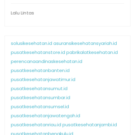
Lalu Lintas
solusikesehatan.id
asuransikesehatansyariah.id
pusatkesehatanstore.id
pabrikalatkesehatan.id
perencanaandinaskesehatan.id
pusatkesehatanbanten.id
pusatkesehatanjawatimur.id
pusatkesehatansumut.id
pusatkesehatansumbar.id
pusatkesehatansumsel.id
pusatkesehatanjawatengah.id
pusatkesehatanriau.id
pusatkesehatanjambi.id
pusatkesehatanbengkulu.id