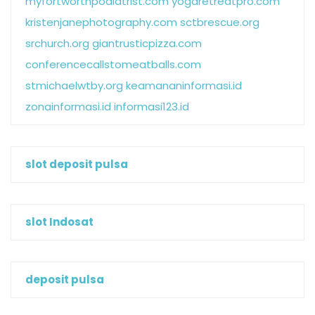
myfortworthpodiatrist.com
yogaretreatpro.com
kristenjanephotography.com
sctbrescue.org
srchurch.org
giantrusticpizza.com
conferencecallstomeatballs.com
stmichaelwtby.org
keamananinformasi.id
zonainformasi.id
informasi123.id
slot deposit pulsa
slot Indosat
deposit pulsa