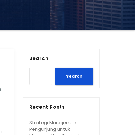
Search
Search
i
Recent Posts
Strategi Manajemen
Pengunjung untuk
a.