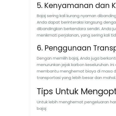
5. Kenyamanan dan K
Bajaj sering kali kurang nyaman dibandi
Anda dapat berinteraksi langsung denga
dibandingkan berkendara sendiri. Anda
menikmati perjalanan, yang sering kali ti
6. Penggunaan Trans
Dengan memilih bajaj, Anda juga berkont
menurunkan jejak karbon keseluruhan. Ini
membantu menghemat biaya di masa dep
transportasi yang lebih besar dan mahal.
Tips Untuk Mengop
Untuk lebih menghemat pengeluaran har
bajaj: