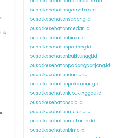
pusatkesehatanmalukuutara.id
pusatkesehatangorontalo.id
.
pusatkesehatansabang.id
pusatkesehatanmedan.id
tuk
pusatkesehatanbinjai.id
pusatkesehatanpadang.id
pusatkesehatanbukittinggi.id
pusatkesehatanpadangpanjang.id
n
pusatkesehatandumai.id
pusatkesehatanpalembang.id
pusatkesehatanlubuklinggau.id
pusatkesehatansolo.id
pusatkesehatanmalang.id
an
pusatkesehatanmataram.id
pusatkesehatanbima.id