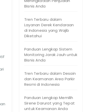
Meningkatkan Penjualan
Bisnis Anda
Tren Terbaru dalam
Layanan Derek Kendaraan
di Indonesia yang Wajib
Diketahui
Panduan Lengkap Sistem
Monitoring Jarak Jauh untuk
tif
Bisnis Anda
ri
Tren Terbaru dalam Desain
dan Keamanan Area Parkir
Resmi di Indonesia
Panduan Lengkap Memilih
Sirene Darurat yang Tepat
aan
untuk Keamanan Anda