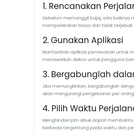
1. Rencanakan Perjal
Sebelum memanggil bajaj, ada baiknya 
memperkirakan biaya dan tidak terjeba
2. Gunakan Aplikasi
Manfaatkan aplikasi pemesanan untuk me
menawarkan diskon untuk pengguna baru 
3. Bergabunglah dal
Jika memungkinkan, bergabunglah dengan 
akan mengurangi pengeluaran per oran
4. Pilih Waktu Perjal
Menghindari jam sibuk dapat membantu 
berbeda tergantung pada waktu dan pe