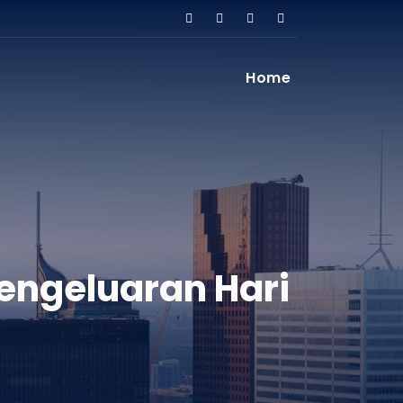
Home
engeluaran Hari