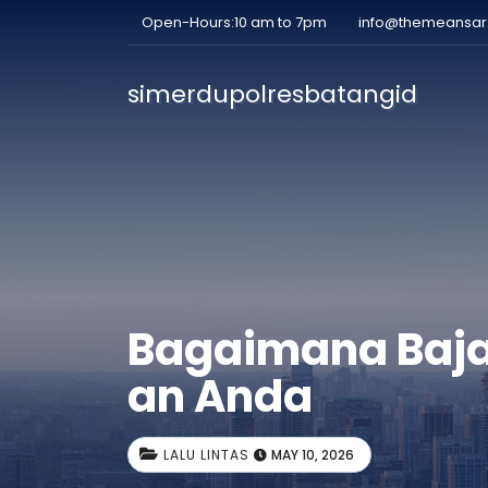
Open-Hours:10 am to 7pm
info@themeansa
simerdupolresbatangid
Bagaimana Baja
an Anda
LALU LINTAS
MAY 10, 2026