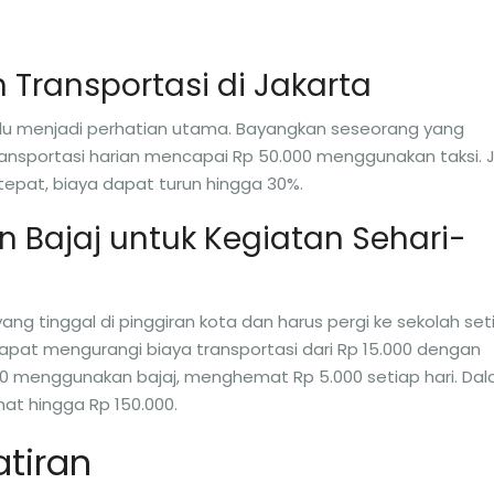
 Transportasi di Jakarta
lalu menjadi perhatian utama. Bayangkan seseorang yang
ransportasi harian mencapai Rp 50.000 menggunakan taksi. J
epat, biaya dapat turun hingga 30%.
 Bajaj untuk Kegiatan Sehari-
ang tinggal di pinggiran kota dan harus pergi ke sekolah set
apat mengurangi biaya transportasi dari Rp 15.000 dengan
0 menggunakan bajaj, menghemat Rp 5.000 setiap hari. Da
at hingga Rp 150.000.
tiran