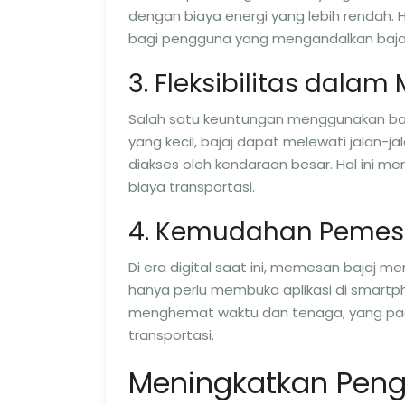
dengan biaya energi yang lebih rendah. 
bagi pengguna yang mengandalkan bajaj d
3. Fleksibilitas dalam
Salah satu keuntungan menggunakan bajaj
yang kecil, bajaj dapat melewati jalan-j
diakses oleh kendaraan besar. Hal ini m
biaya transportasi.
4. Kemudahan Peme
Di era digital saat ini, memesan bajaj m
hanya perlu membuka aplikasi di smartph
menghemat waktu dan tenaga, yang pad
transportasi.
Meningkatkan Peng