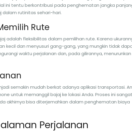
Hal ini tentu berkontribusi pada penghematan jangka panjan
alam rutinitas sehari-hari.
 Memilih Rute
 adalah fleksibilitas dalam pemilihan rute. Karena ukurann
alan kecil dan menyusuri gang-gang, yang mungkin tidak dap
engurangi waktu perjalanan dan, pada gilirannya, menurunkan
sanan
enjadi semakin mudah berkat adanya aplikasi transportasi. A
one untuk memanggil bajaj ke lokasi Anda. Proses ini sanga
a akhirnya bisa diterjemahkan dalam penghematan biaya
alaman Perjalanan