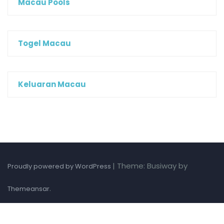
Macau Pools
Togel Macau
Keluaran Macau
|
Theme: Busiway by
Proudly powered by WordPress
.
Themeansar