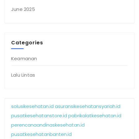
June 2025
Categories
Keamanan
Lalu Lintas
solusikesehatan.id
asuransikesehatansyariah.id
pusatkesehatanstore.id
pabrikalatkesehatan.id
perencanaandinaskesehatan.id
pusatkesehatanbanten.id