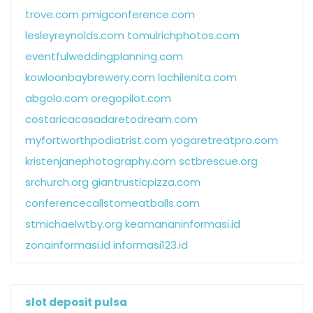
trove.com
pmigconference.com
lesleyreynolds.com
tomulrichphotos.com
eventfulweddingplanning.com
kowloonbaybrewery.com
lachilenita.com
abgolo.com
oregopilot.com
costaricacasadaretodream.com
myfortworthpodiatrist.com
yogaretreatpro.com
kristenjanephotography.com
sctbrescue.org
srchurch.org
giantrusticpizza.com
conferencecallstomeatballs.com
stmichaelwtby.org
keamananinformasi.id
zonainformasi.id
informasi123.id
slot deposit pulsa