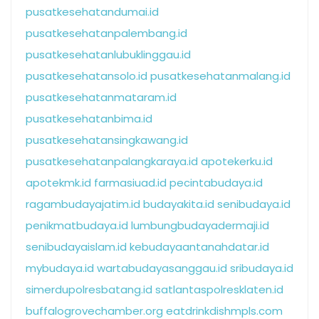
pusatkesehatandumai.id
pusatkesehatanpalembang.id
pusatkesehatanlubuklinggau.id
pusatkesehatansolo.id
pusatkesehatanmalang.id
pusatkesehatanmataram.id
pusatkesehatanbima.id
pusatkesehatansingkawang.id
pusatkesehatanpalangkaraya.id
apotekerku.id
apotekmk.id
farmasiuad.id
pecintabudaya.id
ragambudayajatim.id
budayakita.id
senibudaya.id
penikmatbudaya.id
lumbungbudayadermaji.id
senibudayaislam.id
kebudayaantanahdatar.id
mybudaya.id
wartabudayasanggau.id
sribudaya.id
simerdupolresbatang.id
satlantaspolresklaten.id
buffalogrovechamber.org
eatdrinkdishmpls.com