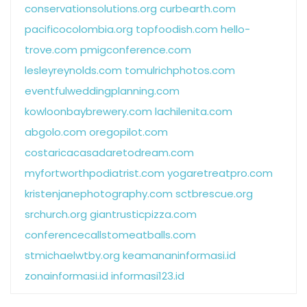
conservationsolutions.org
curbearth.com
pacificocolombia.org
topfoodish.com
hello-
trove.com
pmigconference.com
lesleyreynolds.com
tomulrichphotos.com
eventfulweddingplanning.com
kowloonbaybrewery.com
lachilenita.com
abgolo.com
oregopilot.com
costaricacasadaretodream.com
myfortworthpodiatrist.com
yogaretreatpro.com
kristenjanephotography.com
sctbrescue.org
srchurch.org
giantrusticpizza.com
conferencecallstomeatballs.com
stmichaelwtby.org
keamananinformasi.id
zonainformasi.id
informasi123.id