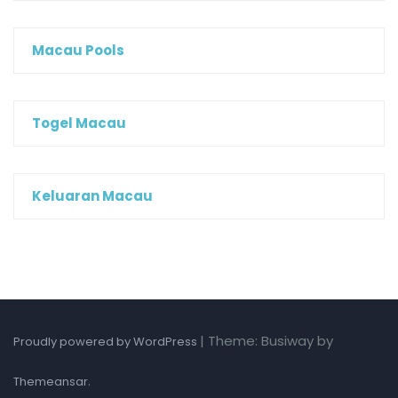
Macau Pools
Togel Macau
Keluaran Macau
|
Theme: Busiway by
Proudly powered by WordPress
.
Themeansar