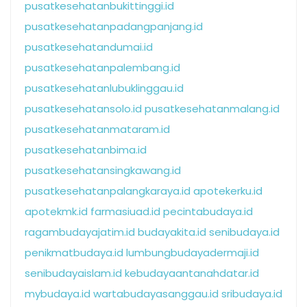
pusatkesehatanbukittinggi.id
pusatkesehatanpadangpanjang.id
pusatkesehatandumai.id
pusatkesehatanpalembang.id
pusatkesehatanlubuklinggau.id
pusatkesehatansolo.id
pusatkesehatanmalang.id
pusatkesehatanmataram.id
pusatkesehatanbima.id
pusatkesehatansingkawang.id
pusatkesehatanpalangkaraya.id
apotekerku.id
apotekmk.id
farmasiuad.id
pecintabudaya.id
ragambudayajatim.id
budayakita.id
senibudaya.id
penikmatbudaya.id
lumbungbudayadermaji.id
senibudayaislam.id
kebudayaantanahdatar.id
mybudaya.id
wartabudayasanggau.id
sribudaya.id