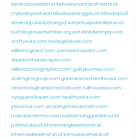
senibudayaislam.id
kebudayaantanahdatar.id
mybudaya.id
wartabudayasanggau.id
sribudaya.id
simerdupolresbatang.id
satlantaspolresklaten.id
buffalogrovechamber.org
eatdrinkdishmpls.com
craftycutz.com
texasgirlreads.com
williemcginest.com
zorrosrestaurant.com
davidsonhardscapes.com
wilkinsactiongraphics.com
guiltybunnies.com
acemgmtgroup.com
greeneacresfarmhouse.com
cincinnatiukrainianfestival.com
fullhousesa.com
oyaguerefineart.com
healthywife.com
pbcvoice.com
amazingtimlocksmith.com
marrakechimmo.com
polresmanggaraitimur.id
polrestoba.id
infotentangkesehatan.id
informasikesehatan.id
kamuskesehatan.id