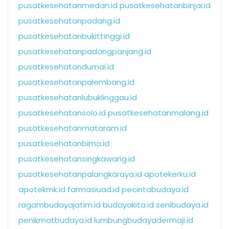
pusatkesehatanmedan.id
pusatkesehatanbinjai.id
pusatkesehatanpadang.id
pusatkesehatanbukittinggi.id
pusatkesehatanpadangpanjang.id
pusatkesehatandumai.id
pusatkesehatanpalembang.id
pusatkesehatanlubuklinggau.id
pusatkesehatansolo.id
pusatkesehatanmalang.id
pusatkesehatanmataram.id
pusatkesehatanbima.id
pusatkesehatansingkawang.id
pusatkesehatanpalangkaraya.id
apotekerku.id
apotekmk.id
farmasiuad.id
pecintabudaya.id
ragambudayajatim.id
budayakita.id
senibudaya.id
penikmatbudaya.id
lumbungbudayadermaji.id