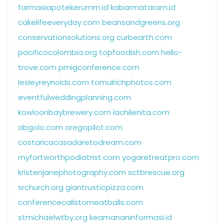
farmasiapotekerumm.id
kabarmataram.id
cakelifeeveryday.com
beansandgreens.org
conservationsolutions.org
curbearth.com
pacificocolombia.org
topfoodish.com
hello-
trove.com
pmigconference.com
lesleyreynolds.com
tomulrichphotos.com
eventfulweddingplanning.com
kowloonbaybrewery.com
lachilenita.com
abgolo.com
oregopilot.com
costaricacasadaretodream.com
myfortworthpodiatrist.com
yogaretreatpro.com
kristenjanephotography.com
sctbrescue.org
srchurch.org
giantrusticpizza.com
conferencecallstomeatballs.com
stmichaelwtby.org
keamananinformasi.id