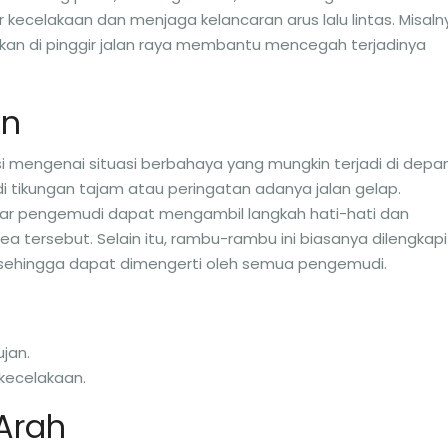
r kecelakaan dan menjaga kelancaran arus lalu lintas. Misaln
ukan di pinggir jalan raya membantu mencegah terjadinya
an
mengenai situasi berbahaya yang mungkin terjadi di depan
i tikungan tajam atau peringatan adanya jalan gelap.
gar pengemudi dapat mengambil langkah hati-hati dan
a tersebut. Selain itu, rambu-rambu ini biasanya dilengkapi
sehingga dapat dimengerti oleh semua pengemudi.
ujan.
kecelakaan.
Arah