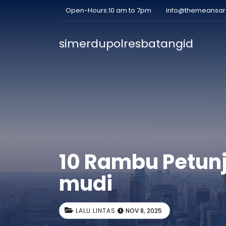
Open-Hours:10 am to 7pm
info@themeansa
simerdupolresbatangid
10 Rambu Petunj
mudi
LALU LINTAS
NOV 8, 2025