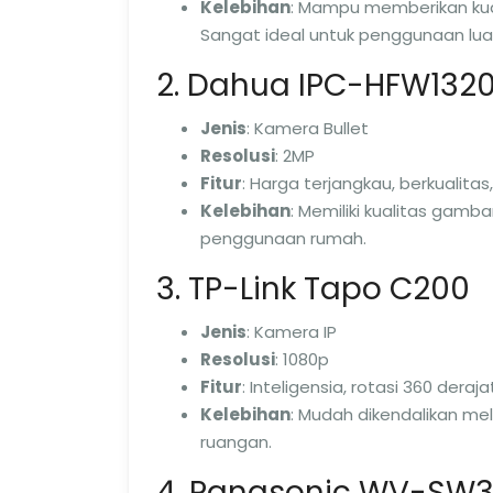
Kelebihan
: Mampu memberikan kual
Sangat ideal untuk penggunaan lua
2. Dahua IPC-HFW132
Jenis
: Kamera Bullet
Resolusi
: 2MP
Fitur
: Harga terjangkau, berkuali
Kelebihan
: Memiliki kualitas gamb
penggunaan rumah.
3. TP-Link Tapo C200
Jenis
: Kamera IP
Resolusi
: 1080p
Fitur
: Inteligensia, rotasi 360 deraj
Kelebihan
: Mudah dikendalikan me
ruangan.
4. Panasonic WV-SW