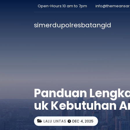
Open-Hours:10 am to 7pm
info@themeansa
simerdupolresbatangid
Panduan Lengka
uk Kebutuhan 
LALU LINTAS
DEC 4, 2025