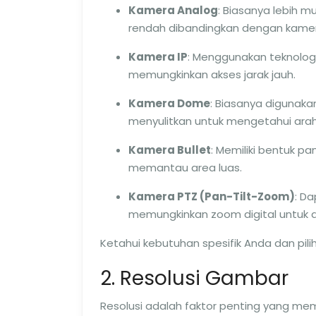
Kamera Analog
: Biasanya lebih m
rendah dibandingkan dengan kamera
Kamera IP
: Menggunakan teknologi
memungkinkan akses jarak jauh.
Kamera Dome
: Biasanya digunaka
menyulitkan untuk mengetahui arah
Kamera Bullet
: Memiliki bentuk pa
memantau area luas.
Kamera PTZ (Pan-Tilt-Zoom)
: D
memungkinkan zoom digital untuk de
Ketahui kebutuhan spesifik Anda dan pilih
2. Resolusi Gambar
Resolusi adalah faktor penting yang me