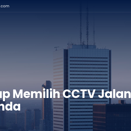
r.com
p Memilih CCTV Jalan
Anda