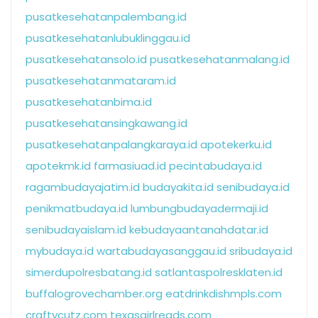
pusatkesehatanpalembang.id
pusatkesehatanlubuklinggau.id
pusatkesehatansolo.id
pusatkesehatanmalang.id
pusatkesehatanmataram.id
pusatkesehatanbima.id
pusatkesehatansingkawang.id
pusatkesehatanpalangkaraya.id
apotekerku.id
apotekmk.id
farmasiuad.id
pecintabudaya.id
ragambudayajatim.id
budayakita.id
senibudaya.id
penikmatbudaya.id
lumbungbudayadermaji.id
senibudayaislam.id
kebudayaantanahdatar.id
mybudaya.id
wartabudayasanggau.id
sribudaya.id
simerdupolresbatang.id
satlantaspolresklaten.id
buffalogrovechamber.org
eatdrinkdishmpls.com
craftycutz.com
texasgirlreads.com