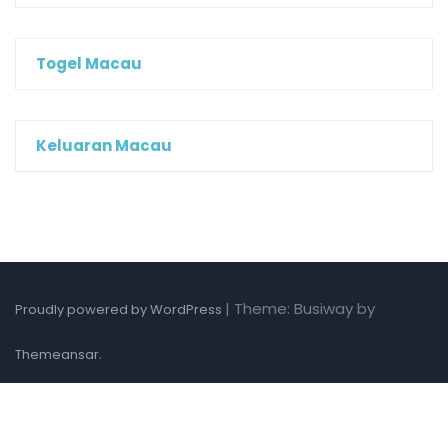
Togel Macau
Keluaran Macau
|
Theme: Busiway by
Proudly powered by WordPress
.
Themeansar