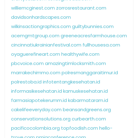
williemcginest.com
zorrosrestaurant.com
davidsonhardscapes.com
wilkinsactiongraphics.com
guiltybunnies.com
acemgmtgroup.com
greeneacresfarmhouse.com
cincinnatiukrainianfestival.com
fullhousesa.com
oyaguerefineart.com
healthywife.com
pbcvoice.com
amazingtimlocksmith.com
marrakechimmo.com
polresmanggaraitimur.id
polrestoba.id
infotentangkesehatan.id
informasikesehatan.id
kamuskesehatan.id
farmasiapotekerumm.id
kabarmataram.id
cakelifeeveryday.com
beansandgreens.org
conservationsolutions.org
curbearth.com
pacificocolombia.org
topfoodish.com
hello-
trove.com
pmigconference.com