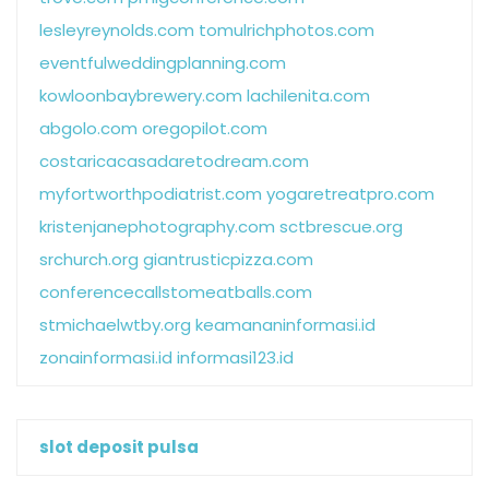
lesleyreynolds.com
tomulrichphotos.com
eventfulweddingplanning.com
kowloonbaybrewery.com
lachilenita.com
abgolo.com
oregopilot.com
costaricacasadaretodream.com
myfortworthpodiatrist.com
yogaretreatpro.com
kristenjanephotography.com
sctbrescue.org
srchurch.org
giantrusticpizza.com
conferencecallstomeatballs.com
stmichaelwtby.org
keamananinformasi.id
zonainformasi.id
informasi123.id
slot deposit pulsa