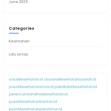
June 2025
Categories
Keamanan
Lalu Lintas
solusikesehatan.id
asuransikesehatansyariah.id
pusatkesehatanstore.id
pabrikalatkesehatan.id
perencanaandinaskesehatan.id
pusatkesehatanbanten.id
pusatkesehatanjawatimur.id