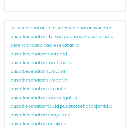
solusikesehatan.id
asuransikesehatansyariah.id
pusatkesehatanstore.id
pabrikalatkesehatan.id
perencanaandinaskesehatan.id
pusatkesehatanbanten.id
pusatkesehatanjawatimur.id
pusatkesehatansumut.id
pusatkesehatansumbar.id
pusatkesehatansumsel.id
pusatkesehatanjawatengah.id
pusatkesehatanriau.id
pusatkesehatanjambi.id
pusatkesehatanbengkulu.id
pusatkesehatanmaluku.id