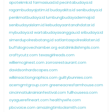
apotekmk.id
farmasiuad.id
pecintabudaya.id
ragambudayajatim.id
budayakita.id
senibudaya.id
penikmatbudaya.id
lumbungbudayadermaji.id
senibudayaislam.id
kebudayaantanahdatar.id
mybudaya.id
wartabudayasanggau.id
sribudaya.id
simerdupolresbatang.id
satlantaspolresklaten.id
buffalogrovechamber.org
eatdrinkdishmpls.com
craftycutz.com
texasgirlreads.com
williemcginest.com
zorrosrestaurant.com
davidsonhardscapes.com
wilkinsactiongraphics.com
guiltybunnies.com
acemgmtgroup.com
greeneacresfarmhouse.com
cincinnatiukrainianfestival.com
fullhousesa.com
oyaguerefineart.com
healthywife.com
pbcvoice.com
amazingtimlocksmith.com