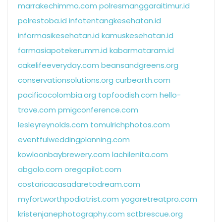
marrakechimmo.com
polresmanggaraitimur.id
polrestoba.id
infotentangkesehatan.id
informasikesehatan.id
kamuskesehatan.id
farmasiapotekerumm.id
kabarmataram.id
cakelifeeveryday.com
beansandgreens.org
conservationsolutions.org
curbearth.com
pacificocolombia.org
topfoodish.com
hello-
trove.com
pmigconference.com
lesleyreynolds.com
tomulrichphotos.com
eventfulweddingplanning.com
kowloonbaybrewery.com
lachilenita.com
abgolo.com
oregopilot.com
costaricacasadaretodream.com
myfortworthpodiatrist.com
yogaretreatpro.com
kristenjanephotography.com
sctbrescue.org