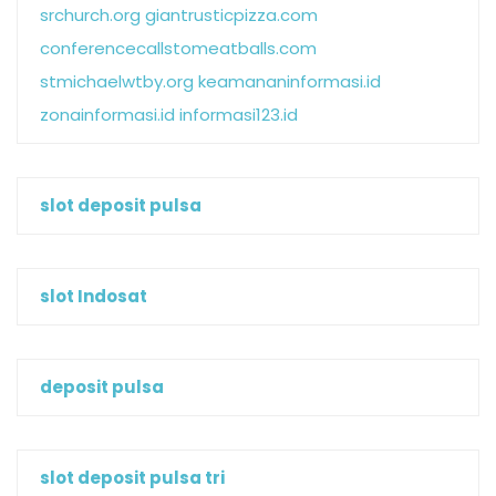
srchurch.org
giantrusticpizza.com
conferencecallstomeatballs.com
stmichaelwtby.org
keamananinformasi.id
zonainformasi.id
informasi123.id
slot deposit pulsa
slot Indosat
deposit pulsa
slot deposit pulsa tri