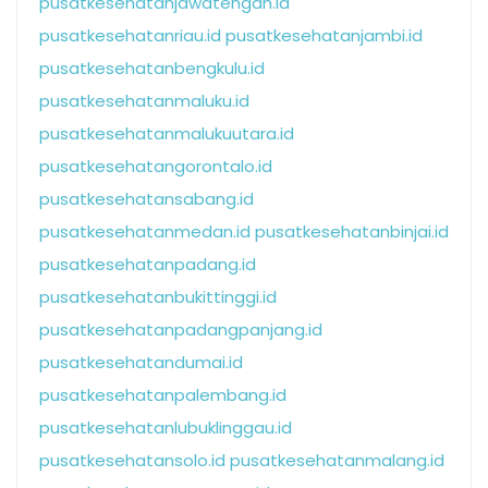
pusatkesehatanjawatengah.id
pusatkesehatanriau.id
pusatkesehatanjambi.id
pusatkesehatanbengkulu.id
pusatkesehatanmaluku.id
pusatkesehatanmalukuutara.id
pusatkesehatangorontalo.id
pusatkesehatansabang.id
pusatkesehatanmedan.id
pusatkesehatanbinjai.id
pusatkesehatanpadang.id
pusatkesehatanbukittinggi.id
pusatkesehatanpadangpanjang.id
pusatkesehatandumai.id
pusatkesehatanpalembang.id
pusatkesehatanlubuklinggau.id
pusatkesehatansolo.id
pusatkesehatanmalang.id