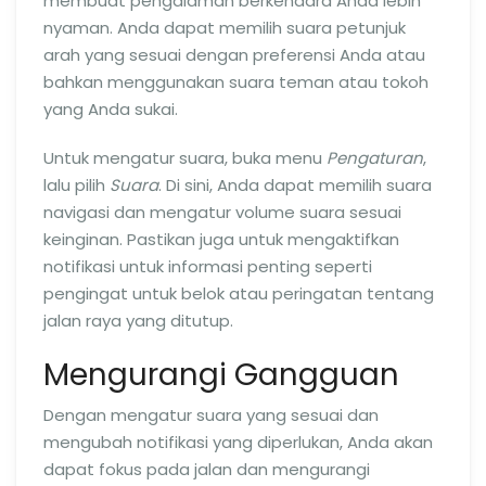
membuat pengalaman berkendara Anda lebih
nyaman. Anda dapat memilih suara petunjuk
arah yang sesuai dengan preferensi Anda atau
bahkan menggunakan suara teman atau tokoh
yang Anda sukai.
Untuk mengatur suara, buka menu
Pengaturan
,
lalu pilih
Suara
. Di sini, Anda dapat memilih suara
navigasi dan mengatur volume suara sesuai
keinginan. Pastikan juga untuk mengaktifkan
notifikasi untuk informasi penting seperti
pengingat untuk belok atau peringatan tentang
jalan raya yang ditutup.
Mengurangi Gangguan
Dengan mengatur suara yang sesuai dan
mengubah notifikasi yang diperlukan, Anda akan
dapat fokus pada jalan dan mengurangi