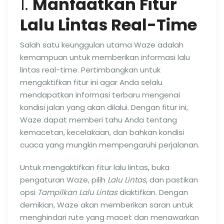
1.
Manfaatkan Fitur
Lalu Lintas Real-Time
Salah satu keunggulan utama Waze adalah
kemampuan untuk memberikan informasi lalu
lintas real-time. Pertimbangkan untuk
mengaktifkan fitur ini agar Anda selalu
mendapatkan informasi terbaru mengenai
kondisi jalan yang akan dilalui. Dengan fitur ini,
Waze dapat memberi tahu Anda tentang
kemacetan, kecelakaan, dan bahkan kondisi
cuaca yang mungkin mempengaruhi perjalanan.
Untuk mengaktifkan fitur lalu lintas, buka
pengaturan Waze, pilih
Lalu Lintas
, dan pastikan
opsi
Tampilkan Lalu Lintas
diaktifkan. Dengan
demikian, Waze akan memberikan saran untuk
menghindari rute yang macet dan menawarkan