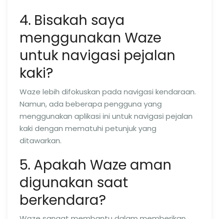
4. Bisakah saya
menggunakan Waze
untuk navigasi pejalan
kaki?
Waze lebih difokuskan pada navigasi kendaraan.
Namun, ada beberapa pengguna yang
menggunakan aplikasi ini untuk navigasi pejalan
kaki dengan mematuhi petunjuk yang
ditawarkan.
5. Apakah Waze aman
digunakan saat
berkendara?
Waze sangat membantu dalam memberikan