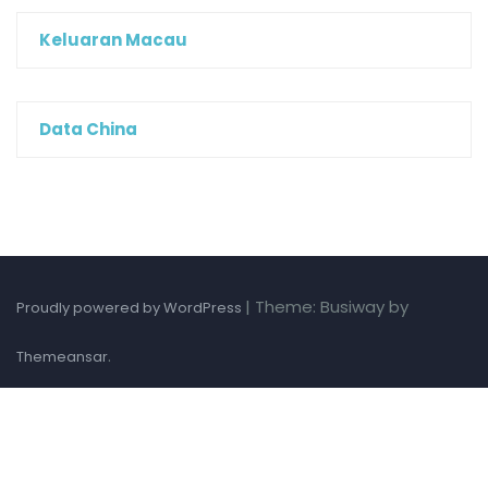
Keluaran Macau
Data China
|
Theme: Busiway by
Proudly powered by WordPress
.
Themeansar