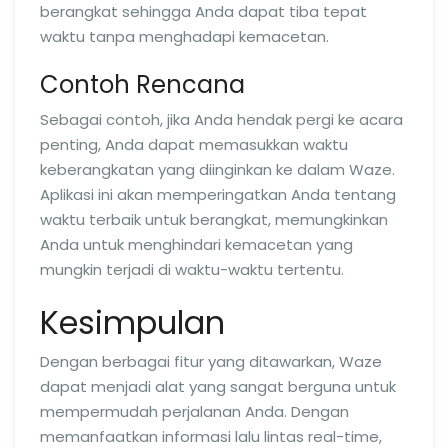
berangkat sehingga Anda dapat tiba tepat
waktu tanpa menghadapi kemacetan.
Contoh Rencana
Sebagai contoh, jika Anda hendak pergi ke acara
penting, Anda dapat memasukkan waktu
keberangkatan yang diinginkan ke dalam Waze.
Aplikasi ini akan memperingatkan Anda tentang
waktu terbaik untuk berangkat, memungkinkan
Anda untuk menghindari kemacetan yang
mungkin terjadi di waktu-waktu tertentu.
Kesimpulan
Dengan berbagai fitur yang ditawarkan, Waze
dapat menjadi alat yang sangat berguna untuk
mempermudah perjalanan Anda. Dengan
memanfaatkan informasi lalu lintas real-time,