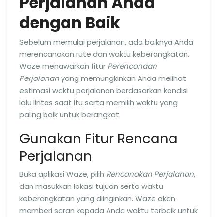
Perjalanan Anda
dengan Baik
Sebelum memulai perjalanan, ada baiknya Anda
merencanakan rute dan waktu keberangkatan.
Waze menawarkan fitur
Perencanaan
Perjalanan
yang memungkinkan Anda melihat
estimasi waktu perjalanan berdasarkan kondisi
lalu lintas saat itu serta memilih waktu yang
paling baik untuk berangkat.
Gunakan Fitur Rencana
Perjalanan
Buka aplikasi Waze, pilih
Rencanakan Perjalanan
,
dan masukkan lokasi tujuan serta waktu
keberangkatan yang diinginkan. Waze akan
memberi saran kepada Anda waktu terbaik untuk