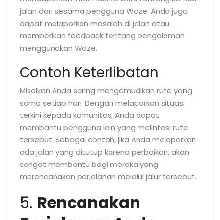
jalan dari sesama pengguna Waze. Anda juga
dapat melaporkan masalah di jalan atau
memberikan feedback tentang pengalaman
menggunakan Waze.
Contoh Keterlibatan
Misalkan Anda sering mengemudikan rute yang
sama setiap hari. Dengan melaporkan situasi
terkini kepada komunitas, Anda dapat
membantu pengguna lain yang melintasi rute
tersebut. Sebagai contoh, jika Anda melaporkan
ada jalan yang ditutup karena perbaikan, akan
sangat membantu bagi mereka yang
merencanakan perjalanan melalui jalur tersebut.
5.
Rencanakan