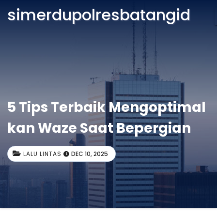
simerdupolresbatangid
5 Tips Terbaik Mengoptimal
kan Waze Saat Bepergian
LALU LINTAS
DEC 10, 2025