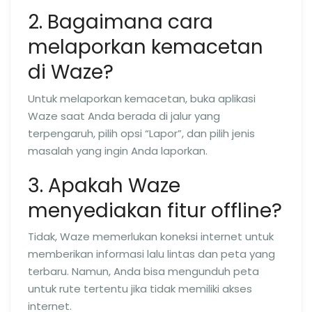
2. Bagaimana cara
melaporkan kemacetan
di Waze?
Untuk melaporkan kemacetan, buka aplikasi
Waze saat Anda berada di jalur yang
terpengaruh, pilih opsi “Lapor”, dan pilih jenis
masalah yang ingin Anda laporkan.
3. Apakah Waze
menyediakan fitur offline?
Tidak, Waze memerlukan koneksi internet untuk
memberikan informasi lalu lintas dan peta yang
terbaru. Namun, Anda bisa mengunduh peta
untuk rute tertentu jika tidak memiliki akses
internet.