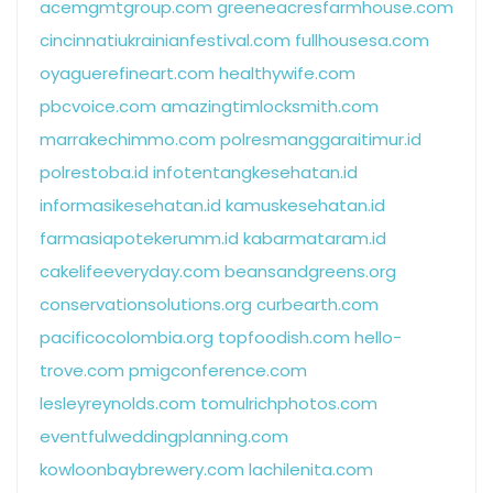
acemgmtgroup.com
greeneacresfarmhouse.com
cincinnatiukrainianfestival.com
fullhousesa.com
oyaguerefineart.com
healthywife.com
pbcvoice.com
amazingtimlocksmith.com
marrakechimmo.com
polresmanggaraitimur.id
polrestoba.id
infotentangkesehatan.id
informasikesehatan.id
kamuskesehatan.id
farmasiapotekerumm.id
kabarmataram.id
cakelifeeveryday.com
beansandgreens.org
conservationsolutions.org
curbearth.com
pacificocolombia.org
topfoodish.com
hello-
trove.com
pmigconference.com
lesleyreynolds.com
tomulrichphotos.com
eventfulweddingplanning.com
kowloonbaybrewery.com
lachilenita.com