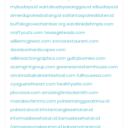
mybudaya.id
wartabudayasanggau.id
sribudaya.id
simerdupolresbatang.id
satlantaspolresklaten.id
buffalogrovechamber.org
eatdrinkdishmpls.com
craftycutz.com
texasgirlreads.com
williemcginest.com
zorrosrestaurant.com
davidsonhardscapes.com
wilkinsactiongraphics.com
guiltybunnies.com
acemgmtgroup.com
greeneacresfarmhouse.com
cincinnatiukrainianfestival.com
fullhousesa.com
oyaguerefineart.com
healthywife.com
pbcvoice.com
amazingtimlocksmith.com
marrakechimmo.com
polresmanggaraitimur.id
polrestoba.id
infotentangkesehatan.id
informasikesehatan.id
kamuskesehatan.id
farmasiapotekerumm.id
kabarmataram.id