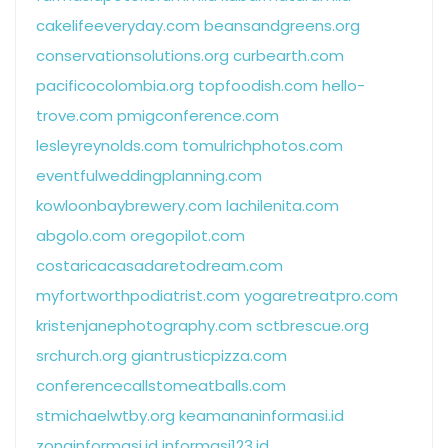
cakelifeeveryday.com
beansandgreens.org
conservationsolutions.org
curbearth.com
pacificocolombia.org
topfoodish.com
hello-
trove.com
pmigconference.com
lesleyreynolds.com
tomulrichphotos.com
eventfulweddingplanning.com
kowloonbaybrewery.com
lachilenita.com
abgolo.com
oregopilot.com
costaricacasadaretodream.com
myfortworthpodiatrist.com
yogaretreatpro.com
kristenjanephotography.com
sctbrescue.org
srchurch.org
giantrusticpizza.com
conferencecallstomeatballs.com
stmichaelwtby.org
keamananinformasi.id
zonainformasi.id
informasi123.id