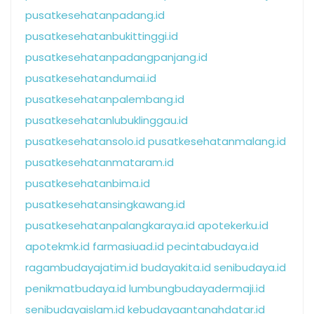
pusatkesehatanpadang.id
pusatkesehatanbukittinggi.id
pusatkesehatanpadangpanjang.id
pusatkesehatandumai.id
pusatkesehatanpalembang.id
pusatkesehatanlubuklinggau.id
pusatkesehatansolo.id
pusatkesehatanmalang.id
pusatkesehatanmataram.id
pusatkesehatanbima.id
pusatkesehatansingkawang.id
pusatkesehatanpalangkaraya.id
apotekerku.id
apotekmk.id
farmasiuad.id
pecintabudaya.id
ragambudayajatim.id
budayakita.id
senibudaya.id
penikmatbudaya.id
lumbungbudayadermaji.id
senibudayaislam.id
kebudayaantanahdatar.id