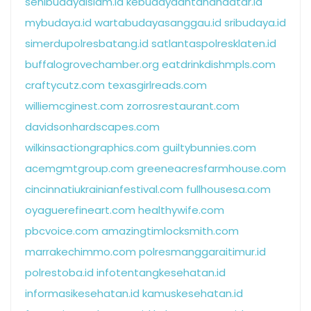
senibudayaislam.id
kebudayaantanahdatar.id
mybudaya.id
wartabudayasanggau.id
sribudaya.id
simerdupolresbatang.id
satlantaspolresklaten.id
buffalogrovechamber.org
eatdrinkdishmpls.com
craftycutz.com
texasgirlreads.com
williemcginest.com
zorrosrestaurant.com
davidsonhardscapes.com
wilkinsactiongraphics.com
guiltybunnies.com
acemgmtgroup.com
greeneacresfarmhouse.com
cincinnatiukrainianfestival.com
fullhousesa.com
oyaguerefineart.com
healthywife.com
pbcvoice.com
amazingtimlocksmith.com
marrakechimmo.com
polresmanggaraitimur.id
polrestoba.id
infotentangkesehatan.id
informasikesehatan.id
kamuskesehatan.id