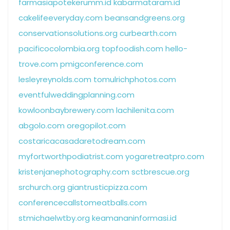
farmasiapotekerumm.id
kabarmataram.id
cakelifeeveryday.com
beansandgreens.org
conservationsolutions.org
curbearth.com
pacificocolombia.org
topfoodish.com
hello-
trove.com
pmigconference.com
lesleyreynolds.com
tomulrichphotos.com
eventfulweddingplanning.com
kowloonbaybrewery.com
lachilenita.com
abgolo.com
oregopilot.com
costaricacasadaretodream.com
myfortworthpodiatrist.com
yogaretreatpro.com
kristenjanephotography.com
sctbrescue.org
srchurch.org
giantrusticpizza.com
conferencecallstomeatballs.com
stmichaelwtby.org
keamananinformasi.id