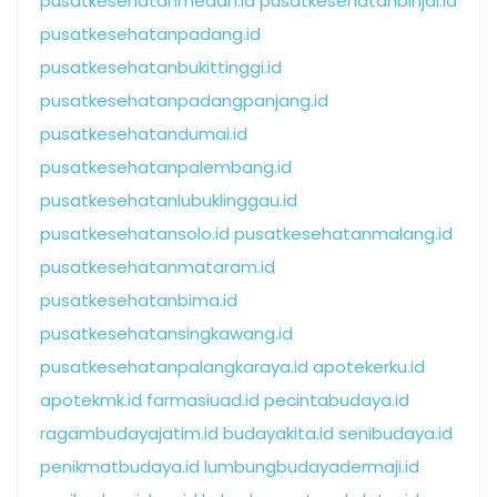
pusatkesehatanmedan.id
pusatkesehatanbinjai.id
pusatkesehatanpadang.id
pusatkesehatanbukittinggi.id
pusatkesehatanpadangpanjang.id
pusatkesehatandumai.id
pusatkesehatanpalembang.id
pusatkesehatanlubuklinggau.id
pusatkesehatansolo.id
pusatkesehatanmalang.id
pusatkesehatanmataram.id
pusatkesehatanbima.id
pusatkesehatansingkawang.id
pusatkesehatanpalangkaraya.id
apotekerku.id
apotekmk.id
farmasiuad.id
pecintabudaya.id
ragambudayajatim.id
budayakita.id
senibudaya.id
penikmatbudaya.id
lumbungbudayadermaji.id