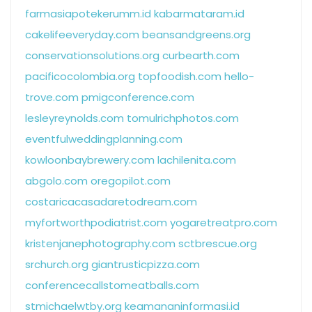
farmasiapotekerumm.id
kabarmataram.id
cakelifeeveryday.com
beansandgreens.org
conservationsolutions.org
curbearth.com
pacificocolombia.org
topfoodish.com
hello-
trove.com
pmigconference.com
lesleyreynolds.com
tomulrichphotos.com
eventfulweddingplanning.com
kowloonbaybrewery.com
lachilenita.com
abgolo.com
oregopilot.com
costaricacasadaretodream.com
myfortworthpodiatrist.com
yogaretreatpro.com
kristenjanephotography.com
sctbrescue.org
srchurch.org
giantrusticpizza.com
conferencecallstomeatballs.com
stmichaelwtby.org
keamananinformasi.id