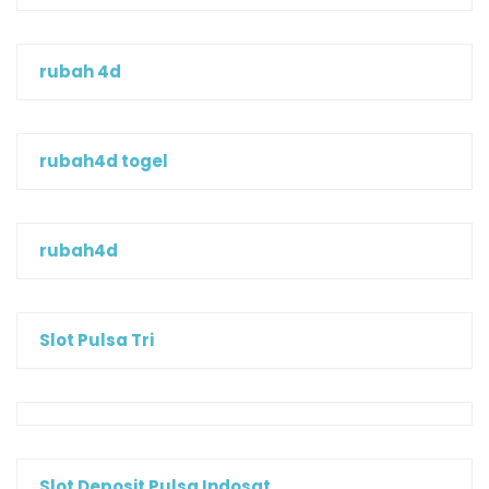
rubah 4d
rubah4d togel
rubah4d
Slot Pulsa Tri
Slot Deposit Pulsa Indosat