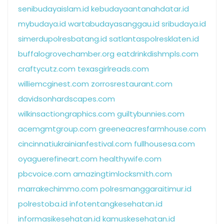
senibudayaislam.id
kebudayaantanahdatar.id
mybudaya.id
wartabudayasanggau.id
sribudaya.id
simerdupolresbatang.id
satlantaspolresklaten.id
buffalogrovechamber.org
eatdrinkdishmpls.com
craftycutz.com
texasgirlreads.com
williemcginest.com
zorrosrestaurant.com
davidsonhardscapes.com
wilkinsactiongraphics.com
guiltybunnies.com
acemgmtgroup.com
greeneacresfarmhouse.com
cincinnatiukrainianfestival.com
fullhousesa.com
oyaguerefineart.com
healthywife.com
pbcvoice.com
amazingtimlocksmith.com
marrakechimmo.com
polresmanggaraitimur.id
polrestoba.id
infotentangkesehatan.id
informasikesehatan.id
kamuskesehatan.id