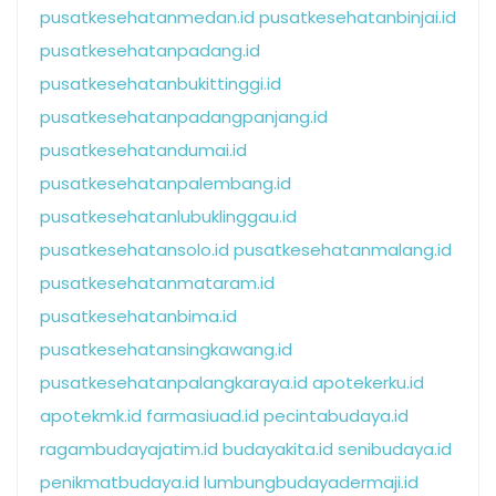
pusatkesehatanmedan.id
pusatkesehatanbinjai.id
pusatkesehatanpadang.id
pusatkesehatanbukittinggi.id
pusatkesehatanpadangpanjang.id
pusatkesehatandumai.id
pusatkesehatanpalembang.id
pusatkesehatanlubuklinggau.id
pusatkesehatansolo.id
pusatkesehatanmalang.id
pusatkesehatanmataram.id
pusatkesehatanbima.id
pusatkesehatansingkawang.id
pusatkesehatanpalangkaraya.id
apotekerku.id
apotekmk.id
farmasiuad.id
pecintabudaya.id
ragambudayajatim.id
budayakita.id
senibudaya.id
penikmatbudaya.id
lumbungbudayadermaji.id