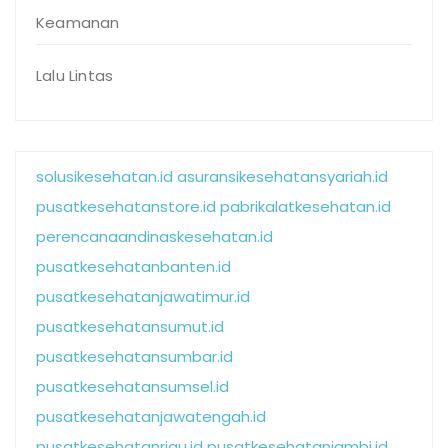
Keamanan
Lalu Lintas
solusikesehatan.id
asuransikesehatansyariah.id
pusatkesehatanstore.id
pabrikalatkesehatan.id
perencanaandinaskesehatan.id
pusatkesehatanbanten.id
pusatkesehatanjawatimur.id
pusatkesehatansumut.id
pusatkesehatansumbar.id
pusatkesehatansumsel.id
pusatkesehatanjawatengah.id
pusatkesehatanriau.id
pusatkesehatanjambi.id