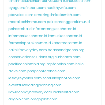
cincinnatiukrainianfestival.com
fullhousesa.com
oyaguerefineart.com
healthywife.com
pbcvoice.com
amazingtimlocksmith.com
marrakechimmo.com
polresmanggaraitimur.id
polrestoba.id
infotentangkesehatan.id
informasikesehatan.id
kamuskesehatan.id
farmasiapotekerumm.id
kabarmataram.id
cakelifeeveryday.com
beansandgreens.org
conservationsolutions.org
curbearth.com
pacificocolombia.org
topfoodish.com
hello-
trove.com
pmigconference.com
lesleyreynolds.com
tomulrichphotos.com
eventfulweddingplanning.com
kowloonbaybrewery.com
lachilenita.com
abgolo.com
oregopilot.com