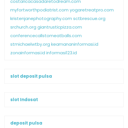
costaricacasadaretodream.com
myfortworthpodiatrist.com
yogaretreatpro.com
kristenjanephotography.com
sctbrescue.org
srchurch.org
giantrusticpizza.com
conferencecallstomeatballs.com
stmichaelwtby.org
keamananinformasi.id
zonainformasi.id
informasi123.id
slot deposit pulsa
slot Indosat
deposit pulsa