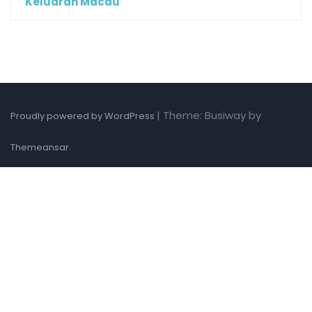
Keluaran Macau
|
Theme: Busiway by
Proudly powered by WordPress
.
Themeansar