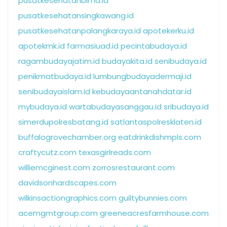
pusatkesehatanbima.id
pusatkesehatansingkawang.id
pusatkesehatanpalangkaraya.id
apotekerku.id
apotekmk.id
farmasiuad.id
pecintabudaya.id
ragambudayajatim.id
budayakita.id
senibudaya.id
penikmatbudaya.id
lumbungbudayadermaji.id
senibudayaislam.id
kebudayaantanahdatar.id
mybudaya.id
wartabudayasanggau.id
sribudaya.id
simerdupolresbatang.id
satlantaspolresklaten.id
buffalogrovechamber.org
eatdrinkdishmpls.com
craftycutz.com
texasgirlreads.com
williemcginest.com
zorrosrestaurant.com
davidsonhardscapes.com
wilkinsactiongraphics.com
guiltybunnies.com
acemgmtgroup.com
greeneacresfarmhouse.com