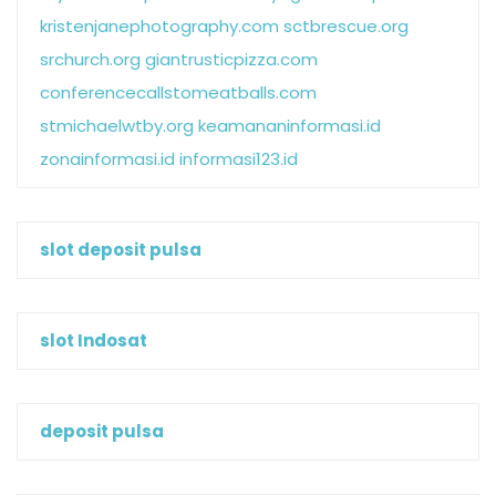
kristenjanephotography.com
sctbrescue.org
srchurch.org
giantrusticpizza.com
conferencecallstomeatballs.com
stmichaelwtby.org
keamananinformasi.id
zonainformasi.id
informasi123.id
slot deposit pulsa
slot Indosat
deposit pulsa