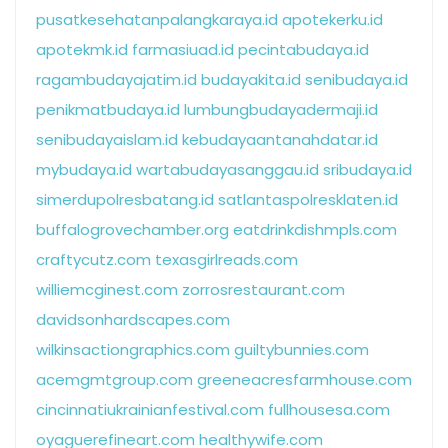
pusatkesehatanpalangkaraya.id
apotekerku.id
apotekmk.id
farmasiuad.id
pecintabudaya.id
ragambudayajatim.id
budayakita.id
senibudaya.id
penikmatbudaya.id
lumbungbudayadermaji.id
senibudayaislam.id
kebudayaantanahdatar.id
mybudaya.id
wartabudayasanggau.id
sribudaya.id
simerdupolresbatang.id
satlantaspolresklaten.id
buffalogrovechamber.org
eatdrinkdishmpls.com
craftycutz.com
texasgirlreads.com
williemcginest.com
zorrosrestaurant.com
davidsonhardscapes.com
wilkinsactiongraphics.com
guiltybunnies.com
acemgmtgroup.com
greeneacresfarmhouse.com
cincinnatiukrainianfestival.com
fullhousesa.com
oyaguerefineart.com
healthywife.com