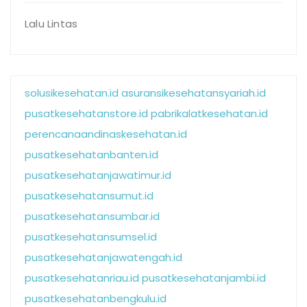
Lalu Lintas
solusikesehatan.id
asuransikesehatansyariah.id
pusatkesehatanstore.id
pabrikalatkesehatan.id
perencanaandinaskesehatan.id
pusatkesehatanbanten.id
pusatkesehatanjawatimur.id
pusatkesehatansumut.id
pusatkesehatansumbar.id
pusatkesehatansumsel.id
pusatkesehatanjawatengah.id
pusatkesehatanriau.id
pusatkesehatanjambi.id
pusatkesehatanbengkulu.id