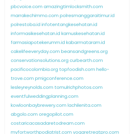
pbcvoice.com
amazingtimlocksmith.com
marrakechimmo.com
polresmanggaraitimur.id
polrestoba.id
infotentangkesehatan.id
informasikesehatan.id
kamuskesehatan.id
farmasiapotekerumm.id
kabarmataram.id
cakelifeeveryday.com
beansandgreens.org
conservationsolutions.org
curbearth.com
pacificocolombia.org
topfoodish.com
hello-
trove.com
pmigconference.com
lesleyreynolds.com
tomulrichphotos.com
eventfulweddingplanning.com
kowloonbaybrewery.com
lachilenita.com
abgolo.com
oregopilot.com
costaricacasadaretodream.com
myfortworthpodiatrist.com
yogaretreatpro.com