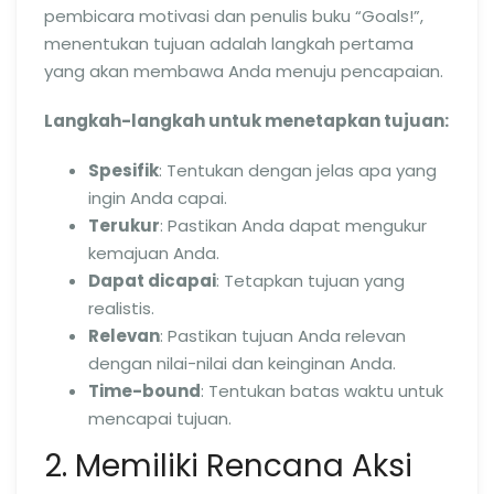
pembicara motivasi dan penulis buku “Goals!”,
menentukan tujuan adalah langkah pertama
yang akan membawa Anda menuju pencapaian.
Langkah-langkah untuk menetapkan tujuan:
Spesifik
: Tentukan dengan jelas apa yang
ingin Anda capai.
Terukur
: Pastikan Anda dapat mengukur
kemajuan Anda.
Dapat dicapai
: Tetapkan tujuan yang
realistis.
Relevan
: Pastikan tujuan Anda relevan
dengan nilai-nilai dan keinginan Anda.
Time-bound
: Tentukan batas waktu untuk
mencapai tujuan.
2. Memiliki Rencana Aksi