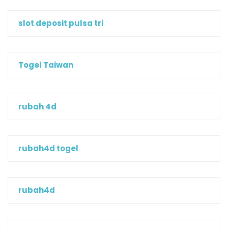
slot deposit pulsa tri
Togel Taiwan
rubah 4d
rubah4d togel
rubah4d