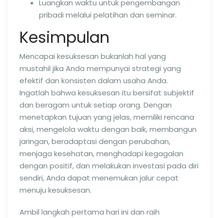
Luangkan waktu untuk pengembangan
pribadi melalui pelatihan dan seminar.
Kesimpulan
Mencapai kesuksesan bukanlah hal yang
mustahil jika Anda mempunyai strategi yang
efektif dan konsisten dalam usaha Anda.
Ingatlah bahwa kesuksesan itu bersifat subjektif
dan beragam untuk setiap orang. Dengan
menetapkan tujuan yang jelas, memiliki rencana
aksi, mengelola waktu dengan baik, membangun
jaringan, beradaptasi dengan perubahan,
menjaga kesehatan, menghadapi kegagalan
dengan positif, dan melakukan investasi pada diri
sendiri, Anda dapat menemukan jalur cepat
menuju kesuksesan.
Ambil langkah pertama hari ini dan raih