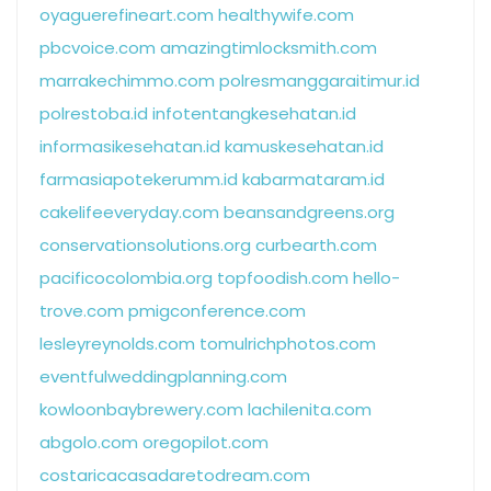
oyaguerefineart.com
healthywife.com
pbcvoice.com
amazingtimlocksmith.com
marrakechimmo.com
polresmanggaraitimur.id
polrestoba.id
infotentangkesehatan.id
informasikesehatan.id
kamuskesehatan.id
farmasiapotekerumm.id
kabarmataram.id
cakelifeeveryday.com
beansandgreens.org
conservationsolutions.org
curbearth.com
pacificocolombia.org
topfoodish.com
hello-
trove.com
pmigconference.com
lesleyreynolds.com
tomulrichphotos.com
eventfulweddingplanning.com
kowloonbaybrewery.com
lachilenita.com
abgolo.com
oregopilot.com
costaricacasadaretodream.com