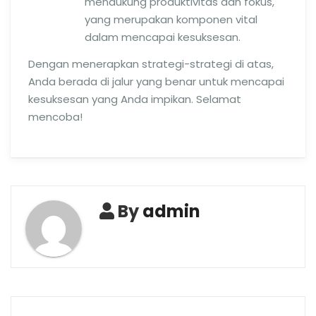
mendukung produktivitas dan fokus,
yang merupakan komponen vital
dalam mencapai kesuksesan.
Dengan menerapkan strategi-strategi di atas,
Anda berada di jalur yang benar untuk mencapai
kesuksesan yang Anda impikan. Selamat
mencoba!
By
admin