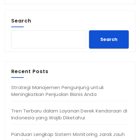
Search
Search
Recent Posts
Strategi Manajemen Pengunjung untuk
Meningkatkan Penjualan Bisnis Anda
Tren Terbaru dalam Layanan Derek Kendaraan di
Indonesia yang Wajib Diketahui
Panduan Lengkap Sistem Monitoring Jarak Jauh