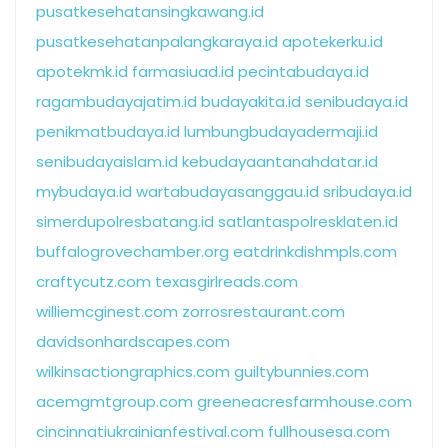
pusatkesehatansingkawang.id
pusatkesehatanpalangkaraya.id
apotekerku.id
apotekmk.id
farmasiuad.id
pecintabudaya.id
ragambudayajatim.id
budayakita.id
senibudaya.id
penikmatbudaya.id
lumbungbudayadermaji.id
senibudayaislam.id
kebudayaantanahdatar.id
mybudaya.id
wartabudayasanggau.id
sribudaya.id
simerdupolresbatang.id
satlantaspolresklaten.id
buffalogrovechamber.org
eatdrinkdishmpls.com
craftycutz.com
texasgirlreads.com
williemcginest.com
zorrosrestaurant.com
davidsonhardscapes.com
wilkinsactiongraphics.com
guiltybunnies.com
acemgmtgroup.com
greeneacresfarmhouse.com
cincinnatiukrainianfestival.com
fullhousesa.com