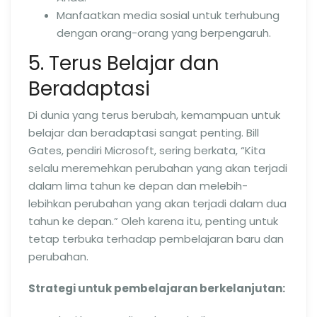
Manfaatkan media sosial untuk terhubung
dengan orang-orang yang berpengaruh.
5. Terus Belajar dan
Beradaptasi
Di dunia yang terus berubah, kemampuan untuk
belajar dan beradaptasi sangat penting. Bill
Gates, pendiri Microsoft, sering berkata, “Kita
selalu meremehkan perubahan yang akan terjadi
dalam lima tahun ke depan dan melebih-
lebihkan perubahan yang akan terjadi dalam dua
tahun ke depan.” Oleh karena itu, penting untuk
tetap terbuka terhadap pembelajaran baru dan
perubahan.
Strategi untuk pembelajaran berkelanjutan: