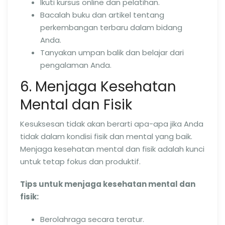
Ikuti kursus online dan pelatihan.
Bacalah buku dan artikel tentang
perkembangan terbaru dalam bidang
Anda.
Tanyakan umpan balik dan belajar dari
pengalaman Anda.
6. Menjaga Kesehatan
Mental dan Fisik
Kesuksesan tidak akan berarti apa-apa jika Anda
tidak dalam kondisi fisik dan mental yang baik.
Menjaga kesehatan mental dan fisik adalah kunci
untuk tetap fokus dan produktif.
Tips untuk menjaga kesehatan mental dan
fisik:
Berolahraga secara teratur.