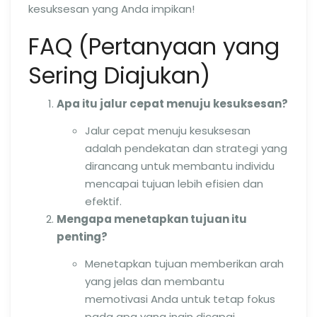
kesuksesan yang Anda impikan!
FAQ (Pertanyaan yang
Sering Diajukan)
Apa itu jalur cepat menuju kesuksesan?
Jalur cepat menuju kesuksesan
adalah pendekatan dan strategi yang
dirancang untuk membantu individu
mencapai tujuan lebih efisien dan
efektif.
Mengapa menetapkan tujuan itu
penting?
Menetapkan tujuan memberikan arah
yang jelas dan membantu
memotivasi Anda untuk tetap fokus
pada apa yang ingin dicapai.