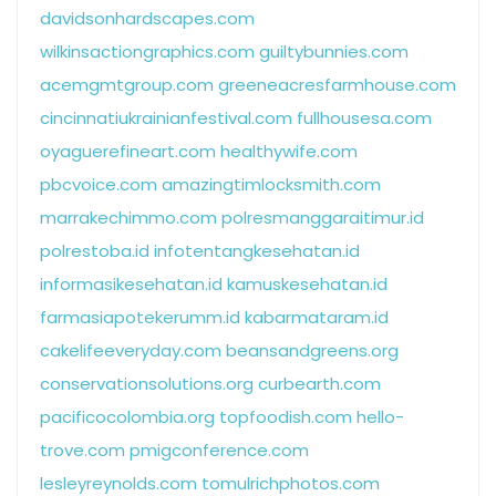
davidsonhardscapes.com
wilkinsactiongraphics.com
guiltybunnies.com
acemgmtgroup.com
greeneacresfarmhouse.com
cincinnatiukrainianfestival.com
fullhousesa.com
oyaguerefineart.com
healthywife.com
pbcvoice.com
amazingtimlocksmith.com
marrakechimmo.com
polresmanggaraitimur.id
polrestoba.id
infotentangkesehatan.id
informasikesehatan.id
kamuskesehatan.id
farmasiapotekerumm.id
kabarmataram.id
cakelifeeveryday.com
beansandgreens.org
conservationsolutions.org
curbearth.com
pacificocolombia.org
topfoodish.com
hello-
trove.com
pmigconference.com
lesleyreynolds.com
tomulrichphotos.com