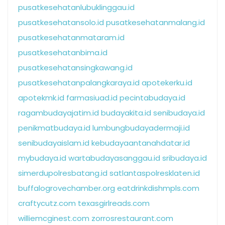
pusatkesehatanlubuklinggau.id
pusatkesehatansolo.id
pusatkesehatanmalang.id
pusatkesehatanmataram.id
pusatkesehatanbima.id
pusatkesehatansingkawang.id
pusatkesehatanpalangkaraya.id
apotekerku.id
apotekmk.id
farmasiuad.id
pecintabudaya.id
ragambudayajatim.id
budayakita.id
senibudaya.id
penikmatbudaya.id
lumbungbudayadermaji.id
senibudayaislam.id
kebudayaantanahdatar.id
mybudaya.id
wartabudayasanggau.id
sribudaya.id
simerdupolresbatang.id
satlantaspolresklaten.id
buffalogrovechamber.org
eatdrinkdishmpls.com
craftycutz.com
texasgirlreads.com
williemcginest.com
zorrosrestaurant.com