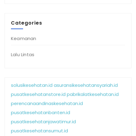
Categories
Keamanan
Lalu Lintas
solusikesehatan.id
asuransikesehatansyariah.id
pusatkesehatanstore.id
pabrikalatkesehatan.id
perencanaandinaskesehatan.id
pusatkesehatanbanten.id
pusatkesehatanjawatimur.id
pusatkesehatansumut.id