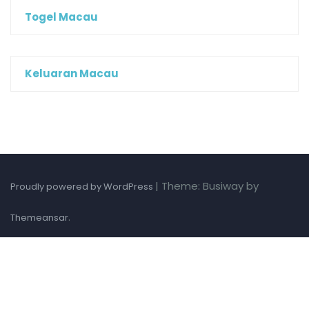
Togel Macau
Keluaran Macau
|
Theme: Busiway by
Proudly powered by WordPress
.
Themeansar