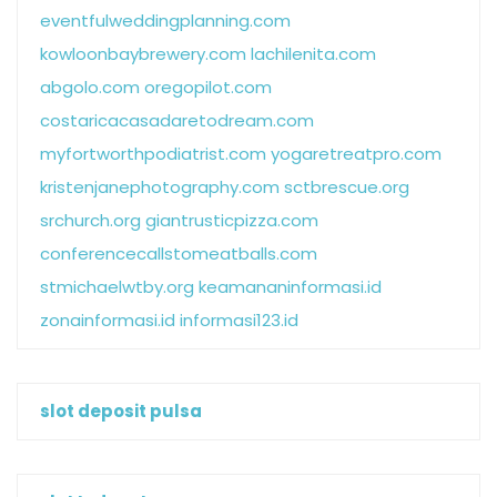
eventfulweddingplanning.com
kowloonbaybrewery.com
lachilenita.com
abgolo.com
oregopilot.com
costaricacasadaretodream.com
myfortworthpodiatrist.com
yogaretreatpro.com
kristenjanephotography.com
sctbrescue.org
srchurch.org
giantrusticpizza.com
conferencecallstomeatballs.com
stmichaelwtby.org
keamananinformasi.id
zonainformasi.id
informasi123.id
slot deposit pulsa