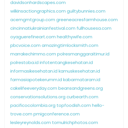
davidsonhardscapes.com
wilkinsactiongraphics.com
guiltybunnies.com
acemgmtgroup.com
greeneacresfarmhouse.com
cincinnatiukrainianfestival.com
fullhousesa.com
oyaguerefineart.com
healthywife.com
pbcvoice.com
amazingtimlocksmith.com
marrakechimmo.com
polresmanggaraitimur.id
polrestoba.id
infotentangkesehatan.id
informasikesehatan.id
kamuskesehatan.id
farmasiapotekerumm.id
kabarmataram.id
cakelifeeveryday.com
beansandgreens.org
conservationsolutions.org
curbearth.com
pacificocolombia.org
topfoodish.com
hello-
trove.com
pmigconference.com
lesleyreynolds.com
tomulrichphotos.com