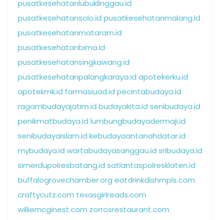
pusatkesehatanlubuklinggau.id
pusatkesehatansolo.id
pusatkesehatanmalang.id
pusatkesehatanmataram.id
pusatkesehatanbima.id
pusatkesehatansingkawang.id
pusatkesehatanpalangkaraya.id
apotekerku.id
apotekmk.id
farmasiuad.id
pecintabudaya.id
ragambudayajatim.id
budayakita.id
senibudaya.id
penikmatbudaya.id
lumbungbudayadermaji.id
senibudayaislam.id
kebudayaantanahdatar.id
mybudaya.id
wartabudayasanggau.id
sribudaya.id
simerdupolresbatang.id
satlantaspolresklaten.id
buffalogrovechamber.org
eatdrinkdishmpls.com
craftycutz.com
texasgirlreads.com
williemcginest.com
zorrosrestaurant.com