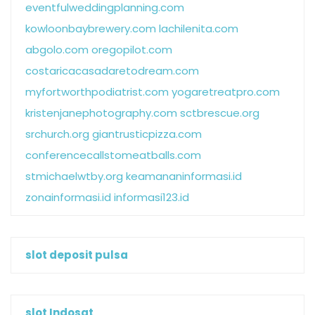
eventfulweddingplanning.com
kowloonbaybrewery.com
lachilenita.com
abgolo.com
oregopilot.com
costaricacasadaretodream.com
myfortworthpodiatrist.com
yogaretreatpro.com
kristenjanephotography.com
sctbrescue.org
srchurch.org
giantrusticpizza.com
conferencecallstomeatballs.com
stmichaelwtby.org
keamananinformasi.id
zonainformasi.id
informasi123.id
slot deposit pulsa
slot Indosat