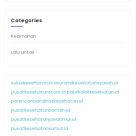
Categories
Keamanan
Lalu Lintas
solusikesehatan.id
asuransikesehatansyariah.id
pusatkesehatanstore.id
pabrikalatkesehatan.id
perencanaandinaskesehatan.id
pusatkesehatanbanten.id
pusatkesehatanjawatimur.id
pusatkesehatansumut.id