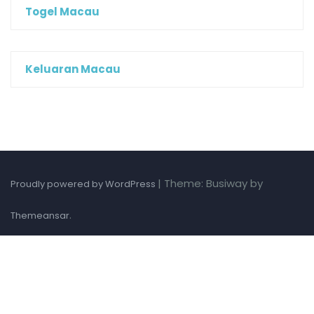
Togel Macau
Keluaran Macau
|
Theme: Busiway by
Proudly powered by WordPress
.
Themeansar